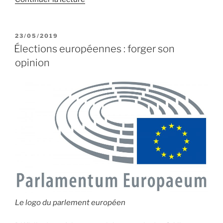
« Élections
européennes
:
PUBLIÉ
23/05/2019
LE
résultats
Élections européennes : forger son
et
opinion
analyses »
Le logo du parlement européen