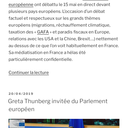
européenne
ont débattu le 15 mai en direct devant
plusieurs pays européens. L’occasion d’un débat
factuel et respectueux sur les grands thèmes
européens (migrations, réchauffement climatique,
taxation des «
GAFA
» et paradis fiscaux en Europe,
relations avec les USA et la Chine, Brexit….) nettement
au dessus de ce que l’on voit habituellement en France.
Sa médiatisation en France a hélas été
particulièrement confidentielle.
de
Continuer la lecture
« Élections
européennes
:
PUBLIÉ
20/04/2019
LE
débat
Greta Thunberg invitée du Parlement
pour
européen
la
présidence
de