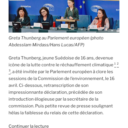
la
Commission »
Greta Thunberg au Parlement européen (photo
Abdesslam Mirdass/Hans Lucas/AFP)
Greta Thunberg, jeune Suédoise de 16 ans, devenue
icône de la lutte contre le réchauffement climatique
¹
²
³
, a été invitée par le Parlement européen à clore les
sessions de la Commission de l’environnement, le 16
avril. Ci-dessous, retranscription de son
impressionnante déclaration, précédée de son
introduction élogieuse par la secrétaire de la
commission. Puis petite revue de presse soulignant
hélas la faiblesse du relais de cette déclaration.
de
Continuer la lecture