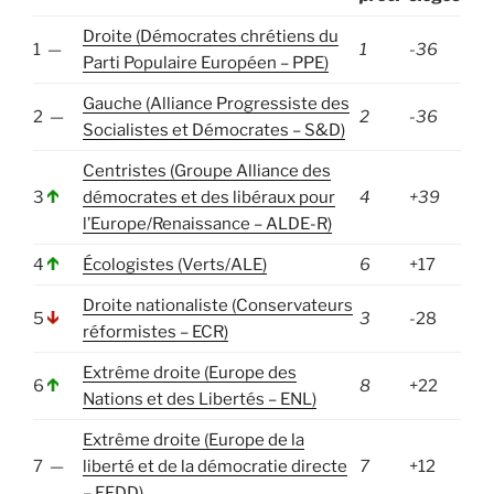
Droite (Démocrates chrétiens du
1 —
1
-36
Parti Populaire Européen – PPE)
Gauche (Alliance Progressiste des
2 —
2
-36
Socialistes et Démocrates – S&D)
Centristes (Groupe Alliance des
3
démocrates et des libéraux pour
4
+39
l’Europe/Renaissance – ALDE-R)
4
Écologistes (Verts/ALE)
6
+17
Droite nationaliste (Conservateurs
5
3
-28
réformistes – ECR)
Extrême droite (Europe des
6
8
+22
Nations et des Libertés – ENL)
Extrême droite (Europe de la
7 —
liberté et de la démocratie directe
7
+12
– EFDD)