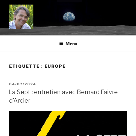
Aller
au
contenu
principal
BLOG.TROUDE.COM
Science, environnement et citoyenneté
Menu
ÉTIQUETTE :
EUROPE
PUBLIÉ
04/07/2024
LE
La Sept : entretien avec Bernard Faivre
d’Arcier