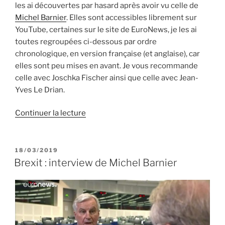
les ai découvertes par hasard après avoir vu celle de
Michel Barnier
. Elles sont accessibles librement sur
YouTube, certaines sur le site de EuroNews, je les ai
toutes regroupées ci-dessous par ordre
chronologique, en version française (et anglaise), car
elles sont peu mises en avant. Je vous recommande
celle avec Joschka Fischer ainsi que celle avec Jean-
Yves Le Drian.
de
Continuer la lecture
« Europe
:
interviews
PUBLIÉ
18/03/2019
LE
« Uncut »
Brexit : interview de Michel Barnier
par
Daniel
Cohn-
Bendit »