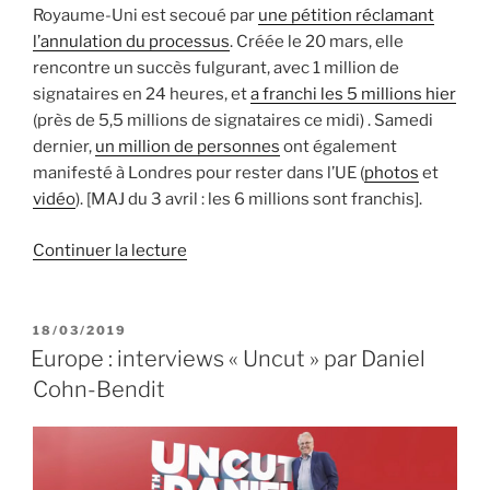
Royaume-Uni est secoué par
une pétition réclamant
l’annulation du processus
. Créée le 20 mars, elle
rencontre un succès fulgurant, avec 1 million de
signataires en 24 heures, et
a franchi les 5 millions hier
(près de 5,5 millions de signataires ce midi) . Samedi
dernier,
un million de personnes
ont également
manifesté à Londres pour rester dans l’UE (
photos
et
vidéo
). [MAJ du 3 avril : les 6 millions sont franchis].
de
Continuer la lecture
« Brexit
:
6
PUBLIÉ
18/03/2019
LE
millions
Europe : interviews « Uncut » par Daniel
de
Cohn-Bendit
signataires
pour
rester
dans