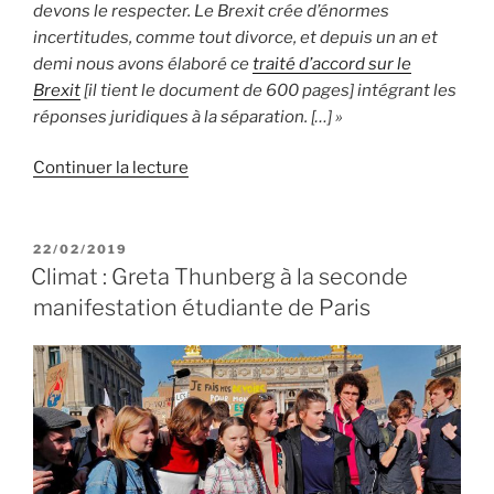
devons le respecter. Le Brexit crée d’énormes
incertitudes, comme tout divorce, et depuis un an et
demi nous avons élaboré ce
traité d’accord sur le
Brexit
[il tient le document de 600 pages] intégrant les
réponses juridiques à la séparation. […] »
de
Continuer la lecture
« Brexit
:
interview
PUBLIÉ
22/02/2019
LE
de
Climat : Greta Thunberg à la seconde
Michel
manifestation étudiante de Paris
Barnier »