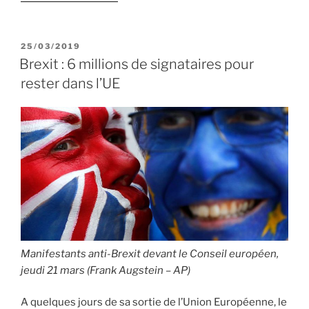
« Greta
Thunberg
invitée
PUBLIÉ
25/03/2019
LE
du
Brexit : 6 millions de signataires pour
Parlement
rester dans l’UE
européen »
Manifestants anti-Brexit devant le Conseil européen,
jeudi 21 mars (Frank Augstein – AP)
A quelques jours de sa sortie de l’Union Européenne, le