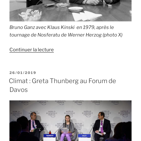
Bruno Ganz avec Klaus Kinski en 1979, après le
tournage de Nosferatu de Werner Herzog (photo X)
de
Continuer la lecture
« Adieu
Bruno
Ganz »
PUBLIÉ
26/01/2019
LE
Climat : Greta Thunberg au Forum de
Davos