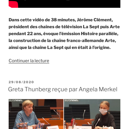
Dans cette vidéo de 38 minutes, Jérôme Clément,
président des chaînes de télévision La Sept puis Arte
pendant 22 ans, évoque l’émission Histoire parallèle,
la construction de la chaîne franco-allemande Arte,
ainsi que la chaîne La Sept qui en était à l’origine.
de
Continuer la lecture
« Entretien
avec
Jérôme
PUBLIÉ
29/08/2020
LE
Clément
Greta Thunberg reçue par Angela Merkel
:
Histoire
parallèle,
La
Sept,