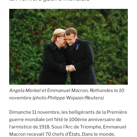
ans
« Vous
n’êtes
pas
assez
matures
[…]
Vous
volez
notre
futur » »
Angela Merkel et Emmanuel Macron, Rethondes le 10
novembre (photo Philippe Wojazer/Reuters)
Dimanche 11 novembre, les belligérants de la Première
guerre mondiale ont fêté le 100ème anniversaire de
l’armistice de 1918. Sous l’Arc de Triomphe, Emmanuel
Macron recevait 70 chefs d’États. Dans le monde,