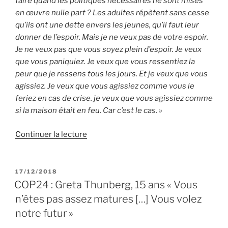
faire quand les politiques nécessaires ne sont mises
en œuvre nulle part ? Les adultes répètent sans cesse
qu’ils ont une dette envers les jeunes, qu’il faut leur
donner de l’espoir. Mais je ne veux pas de votre espoir.
Je ne veux pas que vous soyez plein d’espoir. Je veux
que vous paniquiez. Je veux que vous ressentiez la
peur que je ressens tous les jours. Et je veux que vous
agissiez. Je veux que vous agissiez comme vous le
feriez en cas de crise. je veux que vous agissiez comme
si la maison était en feu. Car c’est le cas. »
de
Continuer la lecture
« Climat
:
Greta
PUBLIÉ
17/12/2018
LE
Thunberg
COP24 : Greta Thunberg, 15 ans « Vous
au
n’êtes pas assez matures […] Vous volez
Forum
notre futur »
de