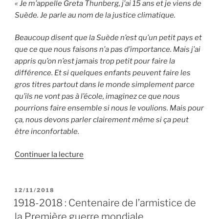
« Je m’appelle Greta Thunberg, j’ai 15 ans et je viens de
Suède. Je parle au nom de la justice climatique.
Beaucoup disent que la Suède n’est qu’un petit pays et
que ce que nous faisons n’a pas d’importance. Mais j’ai
appris qu’on n’est jamais trop petit pour faire la
différence. Et si quelques enfants peuvent faire les
gros titres partout dans le monde simplement parce
qu’ils ne vont pas à l’école, imaginez ce que nous
pourrions faire ensemble si nous le voulions. Mais pour
ça, nous devons parler clairement même si ça peut
être inconfortable.
de
Continuer la lecture
« COP24
:
Greta
PUBLIÉ
12/11/2018
LE
Thunberg,
1918-2018 : Centenaire de l’armistice de
15
la Première guerre mondiale