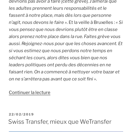
devrions pas avoir à faire [cette grève]. J’aimerai que
les adultes prennent leurs responsabilités et le
fassent à notre place, mais dès lors que personne
n’agit, nous devons le faire ».
Et la veille à Bruxelles :
« Si
vous pensez que nous devrions plutôt être en classe
alors prenez notre place dans la rue. Faites grève vous
aussi. Rejoignez-nous pour que les choses avancent. Et
si vous estimez que nous perdons notre temps en
séchant les cours, alors dites vous bien que nos
leaders politiques ont perdu des décennies en ne
faisant rien. On a commencé à nettoyer votre bazar et
on ne s’arrêtera pas avant que ce soit fini ».
de
Continuer la lecture
« Climat
:
Greta
PUBLIÉ
22/02/2019
LE
Thunberg
Swiss Transfer, mieux que WeTransfer
à