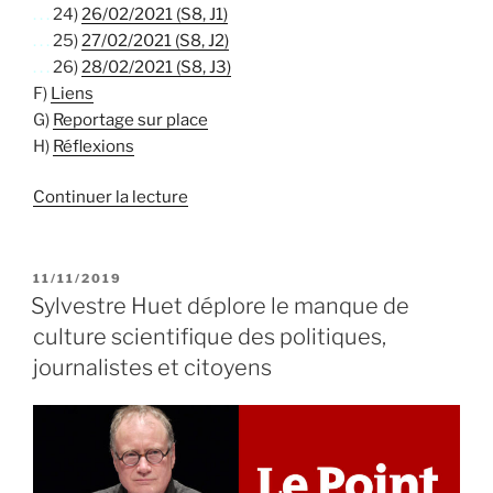
. . .
24)
26/02/2021 (S8, J1)
. . .
25)
27/02/2021 (S8, J2)
. . .
26)
28/02/2021 (S8, J3)
F)
Liens
G)
Reportage sur place
H)
Réflexions
de
Continuer la lecture
« Convention
citoyenne
pour
PUBLIÉ
11/11/2019
LE
le
Sylvestre Huet déplore le manque de
Climat »
culture scientifique des politiques,
journalistes et citoyens