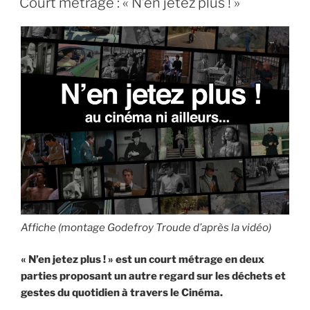
Court métrage : « N’en jetez plus ! »
cachalot
a
souhaité
m’apprivoiser »
Affiche (montage Godefroy Troude d’après la vidéo)
« N’en jetez plus ! » est un court métrage en deux
parties proposant un autre regard sur les déchets et
gestes du quotidien à travers
le Cinéma.