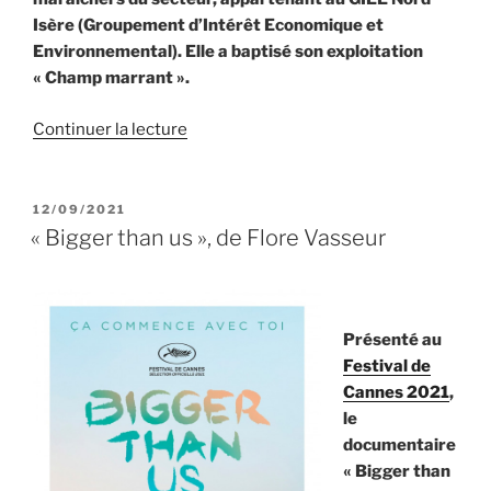
Isère (Groupement d’Intérêt Economique et
Environnemental). Elle a baptisé son exploitation
« Champ marrant ».
de
Continuer la lecture
« Maraîchage
biologique
sur
PUBLIÉ
12/09/2021
LE
sol
« Bigger than us », de Flore Vasseur
vivant,
par
Cécile
Le
Présenté au
Fol »
Festival de
Cannes 2021
,
le
documentaire
« Bigger than