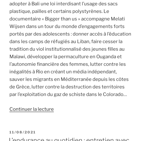
adopter à Bali une loi interdisant l’usage des sacs
plastique, pailles et certains polystyrènes. Le
documentaire « Bigger than us » accompagne Melati
Wijsen dans un tour du monde d’engagements forts
portés par des adolescents : donner accès à l’éducation
dans les camps de réfugiés au Liban, faire cesser la
tradition du viol institutionnalisé des jeunes filles au
Malawi, développer la permaculture en Ouganda et
l’autonomie financière des femmes, lutter contre les
inégalités à Rio en créant un média indépendant,
sauver les migrants en Méditerranée depuis les côtes
de Grèce, lutter contre la destruction des territoires
par l’exploitation du gaz de schiste dans le Colorado…
de
Continuer la lecture
« « Bigger
than
us »,
PUBLIÉ
11/08/2021
LE
de
L’endurance au quotidien : entretien avec