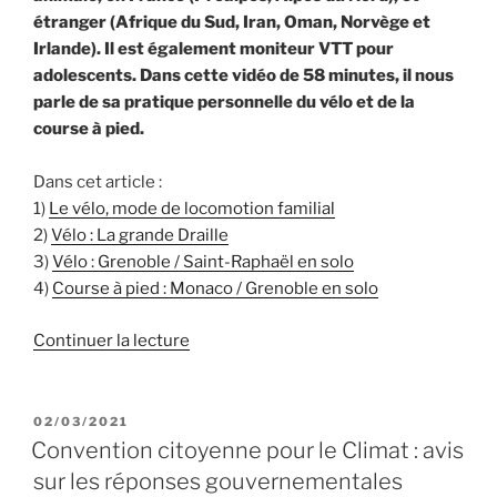
étranger (Afrique du Sud, Iran, Oman, Norvège et
Irlande). Il est également moniteur VTT pour
adolescents. Dans cette vidéo de 58 minutes, il nous
parle de sa pratique personnelle du vélo et de la
course à pied.
Dans cet article :
1)
Le vélo, mode de locomotion familial
2)
Vélo : La grande Draille
3)
Vélo : Grenoble / Saint-Raphaël en solo
4)
Course à pied : Monaco / Grenoble en solo
de
Continuer la lecture
« L’endurance
au
quotidien
PUBLIÉ
02/03/2021
LE
:
Convention citoyenne pour le Climat : avis
entretien
sur les réponses gouvernementales