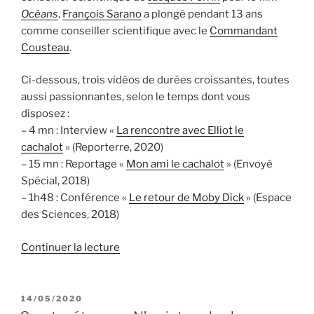
Océans
,
François Sarano
a plongé pendant 13 ans
comme conseiller scientifique avec le
Commandant
Cousteau
.
Ci-dessous, trois vidéos de durées croissantes, toutes
aussi passionnantes, selon le temps dont vous
disposez :
– 4 mn : Interview «
La rencontre avec Elliot le
cachalot
» (Reporterre, 2020)
– 15 mn : Reportage «
Mon ami le cachalot
» (Envoyé
Spécial, 2018)
– 1h48 : Conférence «
Le retour de Moby Dick
» (Espace
des Sciences, 2018)
de
Continuer la lecture
« François
Sarano
:
PUBLIÉ
14/05/2020
LE
le