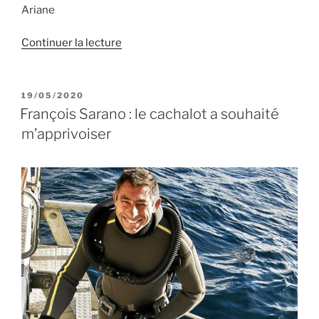
Ariane
de
Continuer la lecture
« Journée
mondiale
de
PUBLIÉ
19/05/2020
LE
l’environnement
François Sarano : le cachalot a souhaité
:
m’apprivoiser
agissons »