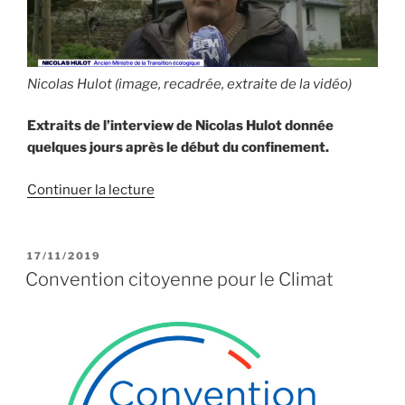
Nicolas Hulot (image, recadrée, extraite de la vidéo)
Extraits de l’interview de Nicolas Hulot donnée
quelques jours après le début du confinement.
de
Continuer la lecture
« Nicolas
Hulot
:
PUBLIÉ
17/11/2019
LE
profitons
Convention citoyenne pour le Climat
du
Covid-
19
pour
un