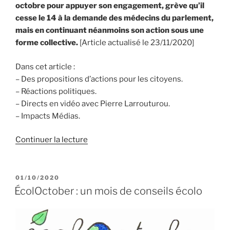
octobre pour appuyer son engagement, grève qu’il
cesse le 14 à la demande des médecins du parlement,
mais en continuant néanmoins son action sous une
forme collective.
[Article actualisé le 23/11/2020]
Dans cet article :
– Des propositions d’actions pour les citoyens.
– Réactions politiques.
– Directs en vidéo avec Pierre Larrouturou.
– Impacts Médias.
de
Continuer la lecture
« En
grève
de
PUBLIÉ
01/10/2020
LE
la
ÉcolOctober : un mois de conseils écolo
faim
pour
le