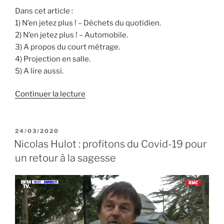
Dans cet article :
1) N’en jetez plus ! – Déchets du quotidien.
2) N’en jetez plus ! – Automobile.
3) A propos du court métrage.
4) Projection en salle.
5) A lire aussi.
de
Continuer la lecture
« Court
métrage
:
PUBLIÉ
24/03/2020
LE
« N’en
Nicolas Hulot : profitons du Covid-19 pour
jetez
un retour à la sagesse
plus
! » »