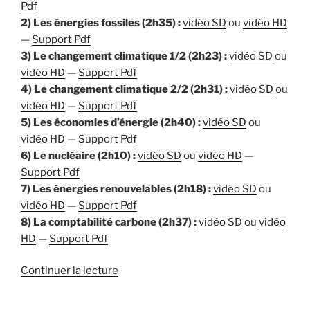
Pdf
2) Les énergies fossiles (2h35) :
vidéo SD
ou
vidéo HD
—
Support Pdf
3) Le changement climatique 1/2 (2h23) :
vidéo SD
ou
vidéo HD
—
Support Pdf
4) Le changement climatique 2/2 (2h31) :
vidéo SD
ou
vidéo HD
—
Support Pdf
5) Les économies d’énergie (2h40) :
vidéo SD
ou
vidéo HD
—
Support Pdf
6) Le nucléaire (2h10) :
vidéo SD
ou
vidéo HD
—
Support Pdf
7) Les énergies renouvelables (2h18) :
vidéo SD
ou
vidéo HD
—
Support Pdf
8) La comptabilité carbone (2h37) :
vidéo SD
ou
vidéo
HD
—
Support Pdf
de
Continuer la lecture
« Cours
des