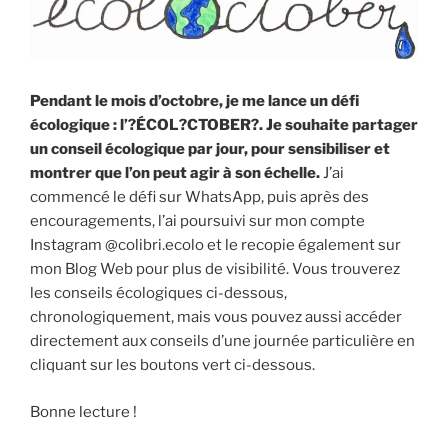
Climat,
la
santé
et
Pendant le mois d’octobre, je me lance un défi
l’emploi
écologique : l’?ÉCOL?CTOBER?. Je souhaite partager
:
un conseil écologique par jour, pour sensibiliser et
taxons
montrer que l’on peut agir à son échelle.
J’ai
la
commencé le défi sur WhatsApp, puis après des
spéculation
encouragements, l’ai poursuivi sur mon compte
en
Instagram @colibri.ecolo et le recopie également sur
Europe »
mon Blog Web pour plus de visibilité. Vous trouverez
les conseils écologiques ci-dessous,
chronologiquement, mais vous pouvez aussi accéder
directement aux conseils d’une journée particulière en
cliquant sur les boutons vert ci-dessous.
Bonne lecture !