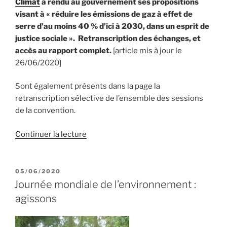
Climat
a rendu au gouvernement ses propositions
visant à « réduire les émissions de gaz à effet de
serre d’au moins 40 % d’ici à 2030, dans un esprit de
justice sociale ». Retranscription des échanges, et
accès au rapport complet.
[article mis à jour le
26/06/2020]
Sont également présents dans la page la
retranscription sélective de l’ensemble des sessions
de la convention.
Continuer la lecture
PUBLIÉ
05/06/2020
LE
Journée mondiale de l’environnement :
agissons