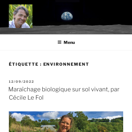
Aller
au
contenu
principal
BLOG.TROUDE.COM
Science, environnement et citoyenneté
Menu
ÉTIQUETTE :
ENVIRONNEMENT
PUBLIÉ
12/09/2022
LE
Maraîchage biologique sur sol vivant, par
Cécile Le Fol