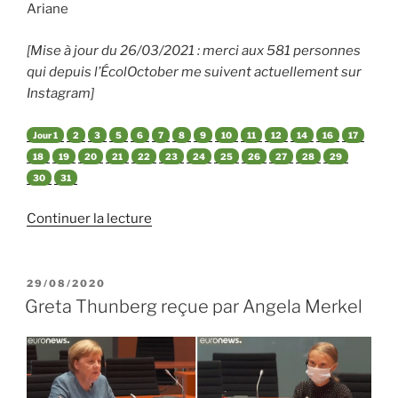
Ariane
[Mise à jour du 26/03/2021 : merci aux 581 personnes
qui depuis l’ÉcolOctober me suivent actuellement sur
Instagram]
Jour 1
2
3
5
6
7
8
9
10
11
12
14
16
17
18
19
20
21
22
23
24
25
26
27
28
29
30
31
de
Continuer la lecture
« ÉcolOctober
:
un
PUBLIÉ
29/08/2020
LE
mois
Greta Thunberg reçue par Angela Merkel
de
conseils
écolo »