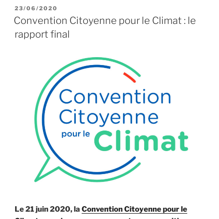
Mines
PUBLIÉ
23/06/2020
LE
2019
Convention Citoyenne pour le Climat : le
de
rapport final
Jean-
Marc
Jancovici »
Le 21 juin 2020, la
Convention Citoyenne pour le