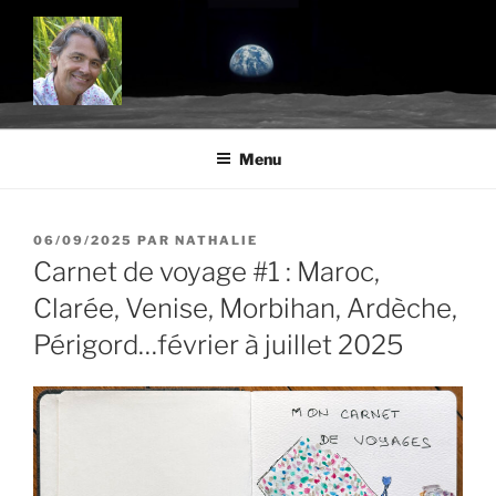
Aller
au
contenu
principal
BLOG.TROUDE.COM
Science, environnement et citoyenneté
Menu
PUBLIÉ
06/09/2025
PAR
NATHALIE
LE
Carnet de voyage #1 : Maroc,
Clarée, Venise, Morbihan, Ardèche,
Périgord…février à juillet 2025