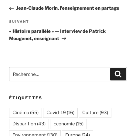
de
précédent
Jean-Claude Morin, l’enseignement en partage
l’article
Article
SUIVANT
suivant
« Histoire parallèle » — Interview de Patrick
Mougenet, enseignant
Recherche
Recher
pour
:
ÉTIQUETTES
Cinéma
(55)
Covid-19
(16)
Culture
(93)
Disparition
(43)
Economie
(15)
Environnement
(130)
Europe
(24)