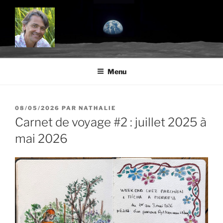
Aller
au
contenu
principal
BLOG.TROUDE.COM
Science, environnement et citoyenneté
Menu
PUBLIÉ
08/05/2026
PAR
NATHALIE
LE
Carnet de voyage #2 : juillet 2025 à
mai 2026