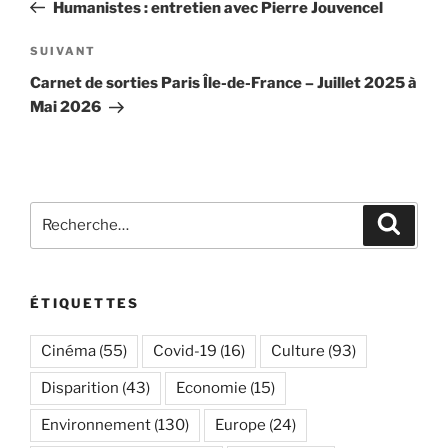
précédent
Humanistes : entretien avec Pierre Jouvencel
l’article
Article
SUIVANT
suivant
Carnet de sorties Paris Île-de-France – Juillet 2025 à
Mai 2026
Recherche
Recher
pour
:
ÉTIQUETTES
Cinéma
(55)
Covid-19
(16)
Culture
(93)
Disparition
(43)
Economie
(15)
Environnement
(130)
Europe
(24)