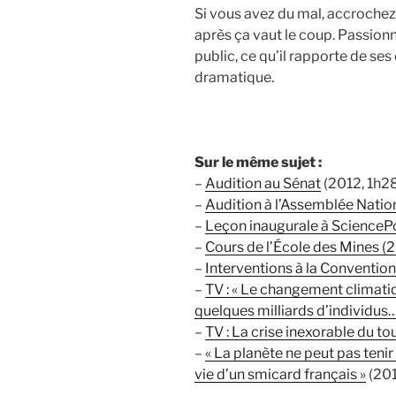
Si vous avez du mal, accrochez
après ça vaut le coup. Passionna
public, ce qu’il rapporte de ses
dramatique.
Sur le même sujet :
–
Audition au Sénat
(2012, 1h2
–
Audition à l’Assemblée Natio
–
Leçon inaugurale à ScienceP
–
Cours de l’École des Mines (
–
Interventions à la Convention
–
TV : « Le changement climati
quelques milliards d’individus…
–
TV : La crise inexorable du t
–
« La planète ne peut pas tenir
vie d’un smicard français »
(20