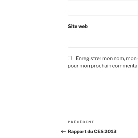
Site web
Enregistrer mon nom, mon e
pour mon prochain commentai
Navigation
Article
PRÉCÉDENT
de
précédent
Rapport du CES 2013