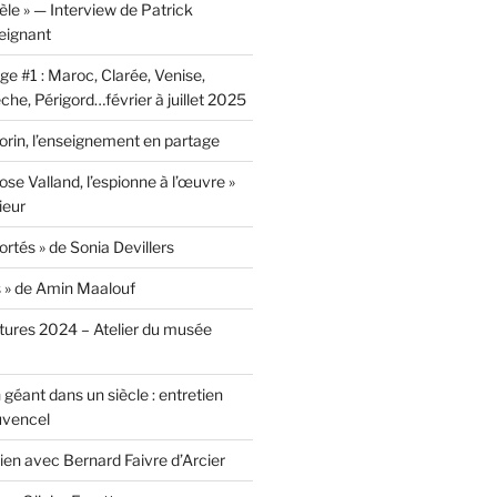
lèle » — Interview de Patrick
eignant
e #1 : Maroc, Clarée, Venise,
he, Périgord…février à juillet 2025
rin, l’enseignement en partage
ose Valland, l’espionne à l’œuvre »
ieur
ortés » de Sonia Devillers
s » de Amin Maalouf
ntures 2024 – Atelier du musée
 géant dans un siècle : entretien
uvencel
tien avec Bernard Faivre d’Arcier