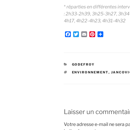
*
réparties en différentes inte
: 2h33-2h39, 3h25-3h27, 3h34
4h17, 4h22-4h23, 4h31-4h32
F
T
E
P
P
a
w
m
i
a
c
i
a
n
r
e
t
i
t
t
b
t
l
e
a
o
e
r
g
CATÉGORIES
GODEFROY
o
r
e
e
ÉTIQUETTES
ENVIRONNEMENT
,
JANCOVI
k
s
r
t
Laisser un commentai
Votre adresse e-mail ne sera pa