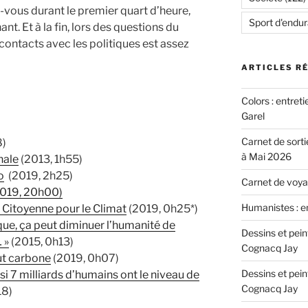
-vous durant le premier quart d’heure,
Sport d'endu
nt. Et à la fin, lors des questions du
 contacts avec les politiques est assez
ARTICLES R
Colors : entret
Garel
Carnet de sorti
8)
à Mai 2026
nale
(2013, 1h55)
o
(2019, 2h25)
Carnet de voyag
2019, 20h00)
Humanistes : e
 Citoyenne pour le Climat
(2019, 0h25*)
que, ça peut diminuer l’humanité de
Dessins et pei
 »
(2015, 0h13)
Cognacq Jay
out carbone
(2019, 0h07)
Dessins et pei
 si 7 milliards d’humains ont le niveau de
Cognacq Jay
18)