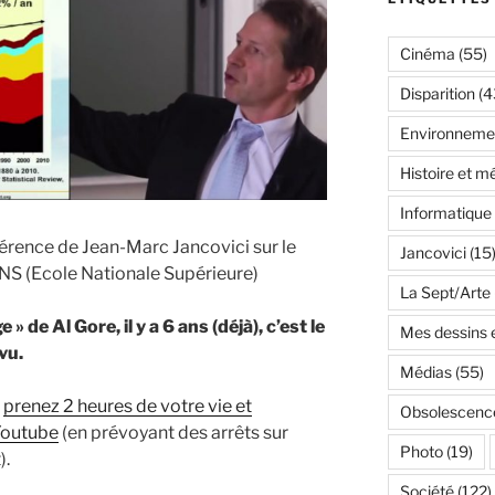
Cinéma
(55)
Disparition
(4
Environneme
Histoire et m
Informatique
rence de Jean-Marc Jancovici sur le
Jancovici
(15
NS (Ecole Nationale Supérieure)
La Sept/Arte
» de Al Gore, il y a 6 ans (déjà), c’est le
Mes dessins e
vu.
Médias
(55)
e
prenez 2 heures de votre vie et
Obsolescenc
 Youtube
(en prévoyant des arrêts sur
Photo
(19)
).
Société
(122)