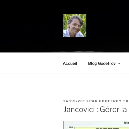
Aller
au
contenu
principal
BLOG.TRO
Science, environnement et cit
Accueil
Blog Godefroy
PUBLIÉ
14/05/2013
PAR
GODEFROY T
LE
Jancovici : Gérer l