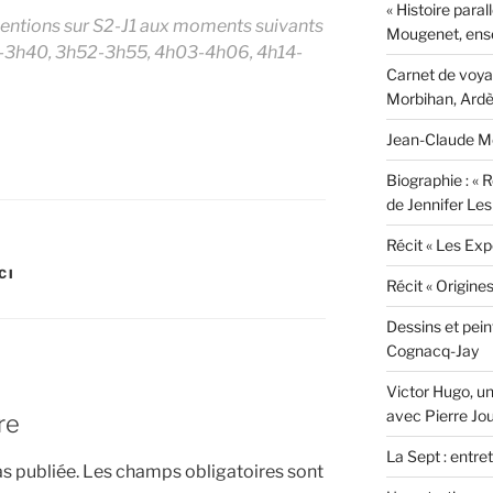
« Histoire paral
rventions sur S2-J1 aux moments suivants
Mougenet, ens
-3h40, 3h52-3h55, 4h03-4h06, 4h14-
Carnet de voyag
Morbihan, Ardèc
Jean-Claude Mo
Biographie : « R
de Jennifer Les
Récit « Les Exp
CI
Récit « Origine
Dessins et pei
Cognacq-Jay
Victor Hugo, un
avec Pierre Jo
re
La Sept : entre
s publiée.
Les champs obligatoires sont