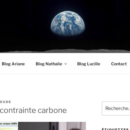
UDE.COM
oyenneté
Blog Ariane
Blog Nathalie
Blog Lucille
Contact
ROUDE
Recherche
a contrainte carbone
pour
:
ÉTIQUETTES