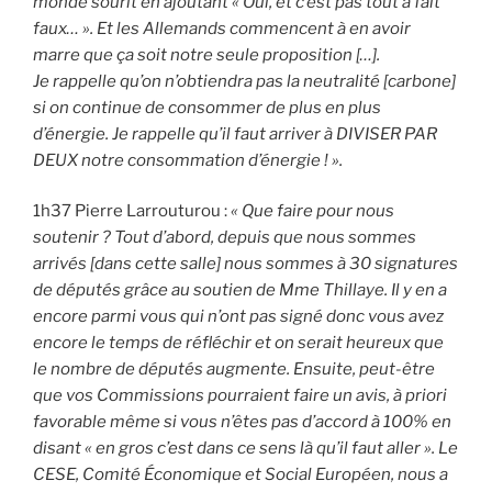
monde sourit en ajoutant « Oui, et c’est pas tout à fait
faux… ». Et les Allemands commencent à en avoir
marre que ça soit notre seule proposition […].
Je rappelle qu’on n’obtiendra pas la neutralité [carbone]
si on continue de consommer de plus en plus
d’énergie. Je rappelle qu’il faut arriver à DIVISER PAR
DEUX notre consommation d’énergie ! ».
1h37 Pierre Larrouturou :
« Que faire pour nous
soutenir ? Tout d’abord, depuis que nous sommes
arrivés [dans cette salle] nous sommes à 30 signatures
de députés grâce au soutien de Mme Thillaye. Il y en a
encore parmi vous qui n’ont pas signé donc vous avez
encore le temps de réfléchir et on serait heureux que
le nombre de députés augmente. Ensuite, peut-être
que vos Commissions pourraient faire un avis, à priori
favorable même si vous n’êtes pas d’accord à 100% en
disant « en gros c’est dans ce sens là qu’il faut aller ». Le
CESE, Comité Économique et Social Européen, nous a