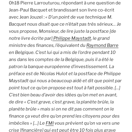
0h18 Pierre Larrouturou, répondant à une question de
Jean-Paul Bacquet et brandissant son livre co-écrit
avec Jean Jouzel :
« D’un point de vue technique M.
Bacquet nous disait que ce n’était pas très sérieux… Je
vous propose, Monsieur, de lire juste la postface [de
notre livre écrite par]
Philippe Maystadt
, le grand
ministre des finances, l’équivalent du
Raymond Barre
en Belgique. C’est lui qui a mis de l’ordre pendant 10
ans dans les comptes de la Belgique, puis il a été le
patron la banque européenne d’investissement. La
préface est de Nicolas Hulot et la postface de Philippe
Maystadt qui nous a beaucoup aidé et dit que point par
point tout ce qu’on propose est tout à fait possible. […]
C’est bien beau d’avoir des idées qu’on met en avant,
de dire « C’est grave, c’est grave, la planète brûle, la
planète brûle » mais si on ne dit pas comment on le
finance ça veut dire qu’on prend les citoyens pour des
imbéciles » […] Le
FMI
vous prévient qu’on va vers une
crise [financière] qui est peut être 10 fois plus grave