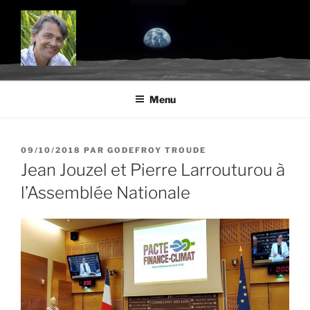
Aller
au
contenu
principal
BLOG.TROUDE.COM
Science, environnement et citoyenneté
Menu
PUBLIÉ
09/10/2018
PAR
GODEFROY TROUDE
LE
Jean Jouzel et Pierre Larrouturou à
l’Assemblée Nationale