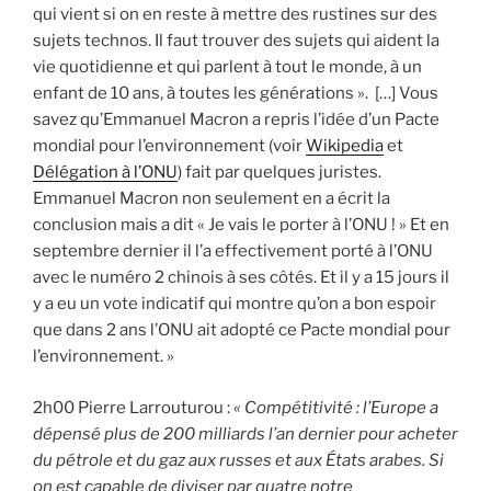
qui vient si on en reste à mettre des rustines sur des
sujets technos. Il faut trouver des sujets qui aident la
vie quotidienne et qui parlent à tout le monde, à un
enfant de 10 ans, à toutes les générations ». […] Vous
savez qu’Emmanuel Macron a repris l’idée d’un Pacte
mondial pour l’environnement (voir
Wikipedia
et
Délégation à l’ONU
) fait par quelques juristes.
Emmanuel Macron non seulement en a écrit la
conclusion mais a dit « Je vais le porter à l’ONU ! » Et en
septembre dernier il l’a effectivement porté à l’ONU
avec le numéro 2 chinois à ses côtés. Et il y a 15 jours il
y a eu un vote indicatif qui montre qu’on a bon espoir
que dans 2 ans l’ONU ait adopté ce Pacte mondial pour
l’environnement. »
2h00 Pierre Larrouturou :
« Compétitivité : l’Europe a
dépensé plus de 200 milliards l’an dernier pour acheter
du pétrole et du gaz aux russes et aux États arabes. Si
on est capable de diviser par quatre notre