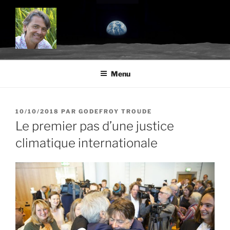
Aller
au
contenu
principal
BLOG.TROUDE.COM
Science, environnement et citoyenneté
Menu
PUBLIÉ
10/10/2018
PAR
GODEFROY TROUDE
LE
Le premier pas d’une justice
climatique internationale