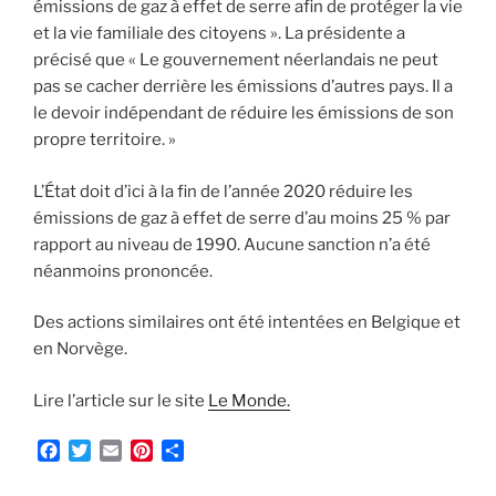
émissions de gaz à effet de serre afin de protéger la vie
et la vie familiale des citoyens ». La présidente a
précisé que « Le gouvernement néerlandais ne peut
pas se cacher derrière les émissions d’autres pays. Il a
le devoir indépendant de réduire les émissions de son
propre territoire. »
L’État doit d’ici à la fin de l’année 2020 réduire les
émissions de gaz à effet de serre d’au moins 25 % par
rapport au niveau de 1990. Aucune sanction n’a été
néanmoins prononcée.
Des actions similaires ont été intentées en Belgique et
en Norvège.
Lire l’article sur le site
Le Monde.
F
T
E
P
P
a
w
m
i
a
c
i
a
n
r