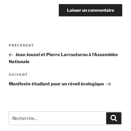
Navigation
Article
PRÉCÉDENT
de
précédent
Jean Jouzel et Pierre Larrouturou à l’Assemblée
l’article
Nationale
Article
SUIVANT
suivant
Manifeste étudiant pour un réveil écologique
Recherche
Recher
pour
: