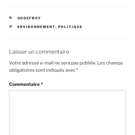
e
t
i
t
t
b
t
l
e
a
o
e
r
g
CATÉGORIES
GODEFROY
o
r
e
e
ÉTIQUETTES
ENVIRONNEMENT
,
POLITIQUE
k
s
r
t
Laisser un commentaire
Votre adresse e-mail ne sera pas publiée.
Les champs
obligatoires sont indiqués avec
*
Commentaire
*