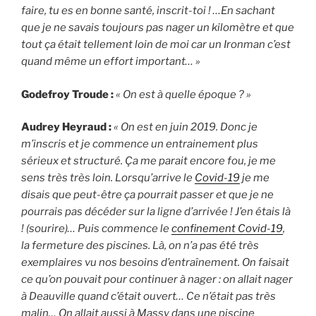
faire, tu es en bonne santé, inscrit-toi ! …En sachant
que je ne savais toujours pas nager un kilomètre et que
tout ça était tellement loin de moi car un Ironman c’est
quand même un effort important… »
Godefroy Troude :
« On est à quelle époque ? »
Audrey Heyraud :
« On est en juin 2019. Donc je
m’inscris et je commence un entrainement plus
sérieux et structuré. Ça me parait encore fou, je me
sens très très loin. Lorsqu’arrive le
Covid-19
je me
disais que peut-être ça pourrait passer et que je ne
pourrais pas décéder sur la ligne d’arrivée ! J’en étais là
! (sourire)… Puis commence le
confinement Covid-19
,
la fermeture des piscines. Là, on n’a pas été très
exemplaires vu nos besoins d’entraînement. On faisait
ce qu’on pouvait pour continuer à nager : on allait nager
à Deauville quand c’était ouvert… Ce n’était pas très
malin… On allait aussi à Massy dans une piscine