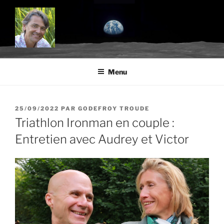
Aller
au
contenu
principal
BLOG.TROUDE.COM
Science, environnement et citoyenneté
Menu
PUBLIÉ
25/09/2022
PAR
GODEFROY TROUDE
LE
Triathlon Ironman en couple :
Entretien avec Audrey et Victor