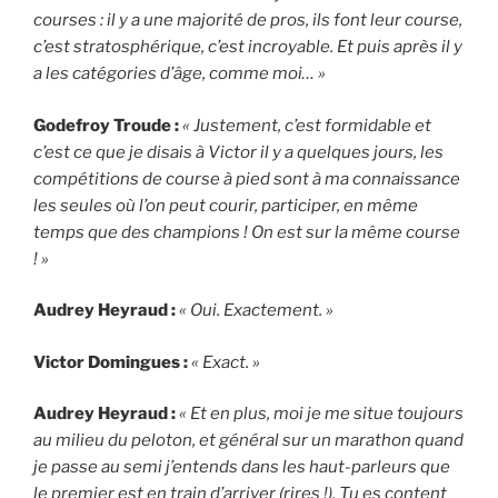
courses : il y a une majorité de pros, ils font leur course,
c’est stratosphérique, c’est incroyable. Et puis après il y
a les catégories d’âge, comme moi… »
Godefroy Troude :
« Justement, c’est formidable et
c’est ce que je disais à Victor il y a quelques jours, les
compétitions de course à pied sont à ma connaissance
les seules où l’on peut courir, participer, en même
temps que des champions ! On est sur la même course
! »
Audrey Heyraud :
« Oui. Exactement. »
Victor Domingues :
« Exact. »
Audrey Heyraud :
« Et en plus, moi je me situe toujours
au milieu du peloton, et général sur un marathon quand
je passe au semi j’entends dans les haut-parleurs que
le premier est en train d’arriver (rires !). Tu es content