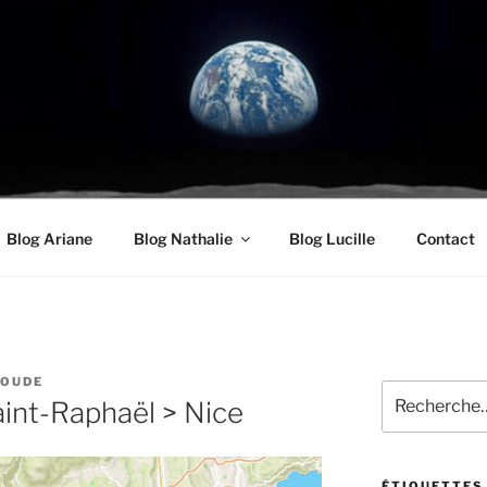
UDE.COM
oyenneté
Blog Ariane
Blog Nathalie
Blog Lucille
Contact
ROUDE
Recherche
aint-Raphaël > Nice
pour
:
ÉTIQUETTES