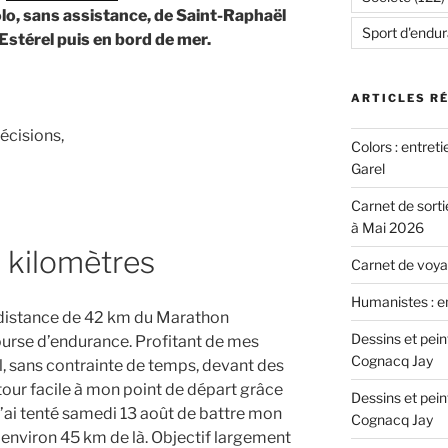
olo, sans assistance, de Saint-Raphaël
Sport d'endu
’Estérel puis en bord de mer.
ARTICLES R
écisions,
Colors : entret
Garel
Carnet de sorti
à Mai 2026
es kilomètres
Carnet de voyag
Humanistes : e
a distance de 42 km du Marathon
Dessins et pei
ourse d’endurance. Profitant de mes
Cognacq Jay
, sans contrainte de temps, devant des
our facile à mon point de départ grâce
Dessins et pei
 j’ai tenté samedi 13 août de battre mon
Cognacq Jay
 environ 45 km de là. Objectif largement