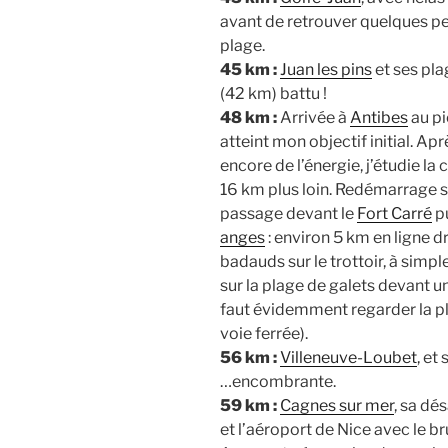
avant de retrouver quelques pe
plage.
45 km :
Juan les pins
et ses pl
(42 km) battu !
48 km :
Arrivée à
Antibes
au p
atteint mon objectif initial. A
encore de l’énergie, j’étudie la
16 km plus loin
. Redémarrage s
passage devant le
Fort Carré
pu
anges
: environ 5 km en ligne d
badauds sur le trottoir, à simp
sur la plage de galets devant u
faut évidemment regarder la pl
voie ferrée).
56 km :
Villeneuve-Loubet
, et
…encombrante.
59 km :
Cagnes sur mer
, sa d
et l’aéroport de Nice avec le b