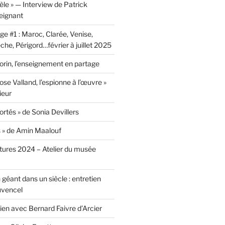
lèle » — Interview de Patrick
eignant
e #1 : Maroc, Clarée, Venise,
he, Périgord…février à juillet 2025
rin, l’enseignement en partage
ose Valland, l’espionne à l’œuvre »
ieur
ortés » de Sonia Devillers
s » de Amin Maalouf
ntures 2024 – Atelier du musée
 géant dans un siècle : entretien
uvencel
tien avec Bernard Faivre d’Arcier