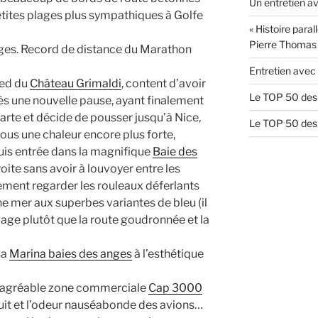
Un entretien av
tites plages plus sympathiques à Golfe
« Histoire paral
Pierre Thomas
ages. Record de distance du Marathon
Entretien avec 
ied du
Château Grimaldi
, content d’avoir
Le TOP 50 des 
près une nouvelle pause, ayant finalement
 carte et décide de pousser jusqu’à Nice,
Le TOP 50 des 
ous une chaleur encore plus forte,
is entrée dans la magnifique
Baie des
roite sans avoir à louvoyer entre les
lement regarder les rouleaux déferlants
ne mer aux superbes variantes de bleu (il
age plutôt que la route goudronnée et la
 sa
Marina baies des anges
à l’esthétique
ésagréable zone commerciale
Cap 3000
ruit et l’odeur nauséabonde des avions…