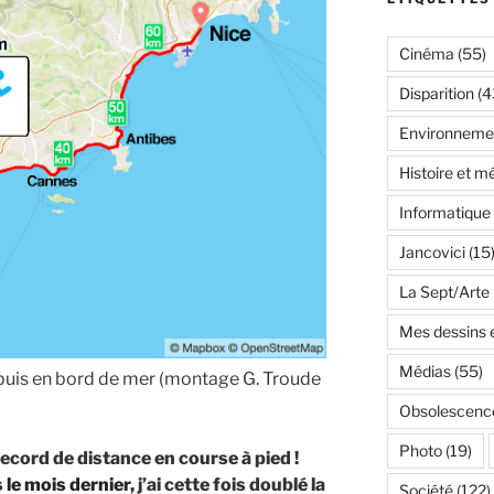
Cinéma
(55)
Disparition
(4
Environneme
Histoire et m
Informatique
Jancovici
(15
La Sept/Arte
Mes dessins e
Médias
(55)
l puis en bord de mer (montage G. Troude
Obsolescenc
Photo
(19)
ecord de distance en course à pied !
s
le mois dernier
, j’ai cette fois doublé la
Société
(122)