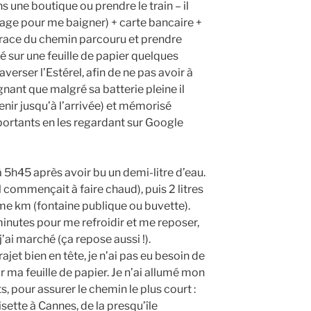
s une boutique ou prendre le train – il
lage pour me baigner) + carte bancaire +
race du chemin parcouru et prendre
té sur une feuille de papier quelques
averser l’Estérel, afin de ne pas avoir à
ant que malgré sa batterie pleine il
enir jusqu’à l’arrivée) et mémorisé
portants en les regardant sur Google
à 5h45 après avoir bu un demi-litre d’eau.
l commençait à faire chaud), puis 2 litres
me km (fontaine publique ou buvette).
minutes pour me refroidir et me reposer,
ai marché (ça repose aussi !).
ajet bien en tête, je n’ai pas eu besoin de
r ma feuille de papier. Je n’ai allumé mon
 pour assurer le chemin le plus court :
isette à Cannes, de la presqu’île