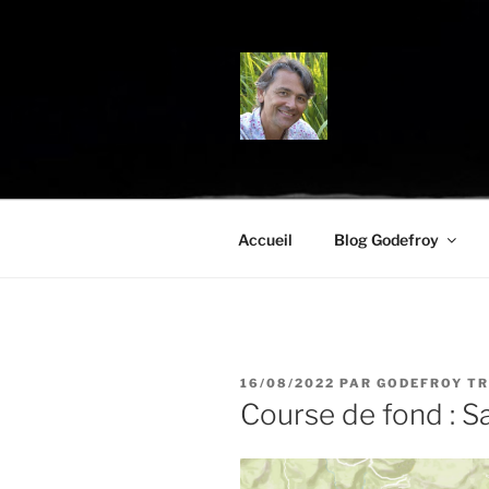
Aller
au
contenu
principal
BLOG.TRO
Science, environnement et cit
Accueil
Blog Godefroy
PUBLIÉ
16/08/2022
PAR
GODEFROY T
LE
Course de fond : S