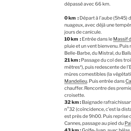
dépassé avec 66 km.
0 km :
Départ à l’aube (5h45) 
nuageux, avec déjà une tempér
jours de canicule.
10 km :
Entrée dans le
Massif d
pluie et un vent bienvenu. Pui
Belle-Barbe, du Mistral, du Ball
21 km :
Passage du col des troi
mètres*), puis redescente de l’
mûres comestibles (la végétatio
Mandelieu
. Puis entrée dans
Ca
chauffer. Rencontre des premier
croisette.
32 km :
Baignade rafraichissant
n°32 (coïncidence, c’est la dist
est près de 9h00. Puis reprise 
Cannes, passage au pied du
Pal
43 km :
Golfe-Juan
, avec héla