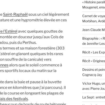
« Histoire paral
Mougenet, ens
de
Saint-Raphaël
sous un ciel légèrement
Carnet de voyag
ature et une hygrométrie élevée en ces
Morbihan, Ardèc
Jean-Claude Mo
e l’Estérel
avec quelques gouttes de
s montée en douceur jusqu’aux Cols de
Biographie : « R
adou, puis du Perthus.
de Jennifer Les
s termes et sa maison forestière (303
Récit « Les Exp
Estérel en glanant quelques très rares
n souffre de la canicule) vers
Récit « Origine
nnes
alors que le soleil commence à
Dessins et pei
s sportifs locaux du matin sur la
Cognacq-Jay
e dans la baie et pause à la buvette
Victor Hugo, un
ance en kilomètres que j’ai parcouru). Il
avec Pierre Jo
de la course en longeant les plages de
La Sept : entre
ais des festivals
.
s beaucoup de bords de route bétonnés