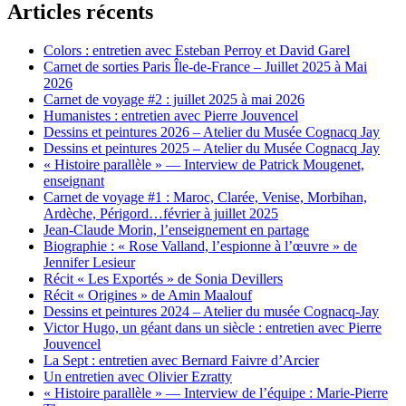
Articles récents
Colors : entretien avec Esteban Perroy et David Garel
Carnet de sorties Paris Île-de-France – Juillet 2025 à Mai
2026
Carnet de voyage #2 : juillet 2025 à mai 2026
Humanistes : entretien avec Pierre Jouvencel
Dessins et peintures 2026 – Atelier du Musée Cognacq Jay
Dessins et peintures 2025 – Atelier du Musée Cognacq Jay
« Histoire parallèle » — Interview de Patrick Mougenet,
enseignant
Carnet de voyage #1 : Maroc, Clarée, Venise, Morbihan,
Ardèche, Périgord…février à juillet 2025
Jean-Claude Morin, l’enseignement en partage
Biographie : « Rose Valland, l’espionne à l’œuvre » de
Jennifer Lesieur
Récit « Les Exportés » de Sonia Devillers
Récit « Origines » de Amin Maalouf
Dessins et peintures 2024 – Atelier du musée Cognacq-Jay
Victor Hugo, un géant dans un siècle : entretien avec Pierre
Jouvencel
La Sept : entretien avec Bernard Faivre d’Arcier
Un entretien avec Olivier Ezratty
« Histoire parallèle » — Interview de l’équipe : Marie-Pierre