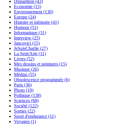
Disparition
(43)
Economie
(15)
Environnement
(130)
Europe
(24)
Histoire et mémoire
(41)
Humour
(51)
Informatique
(31)
Interview
(25)
Jancovici
(15)
JeSuisCharlie
(27)
La Sept/Arte
(11)
Livres
(52)
Mes dessins et peintures
(15)
Musique
(26)
Médias
(55)
Obsolescence programmée
(6)
Paris
(36)
Photo
(19)
Politique
(138)
Sciences
(68)
Société
(122)
Sorties
(22)
Sport d'endurance
(11)
Voyages
(1)