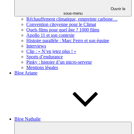
Ouvrir le
sous-menu
Réchauffement climatique, empreinte carbone…
Convention citoyenne pour le Climat
Quels films pour quel âge ? 1000 films
Apollo 11 et son contexte
Histoire parallèle : Marc Ferro et son équipe
Interviews
Clip : « N’en jetez plus ! »
Sports d’endurance
Pinky : histoire d’un micro-serveur
Mentions légales
Blog Ariane
Blog Nathalie