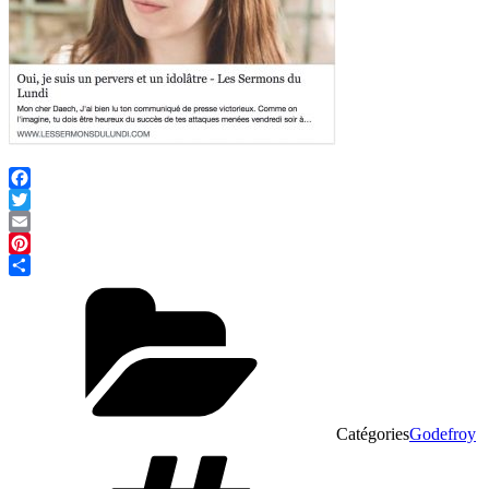
Facebook
Twitter
Email
Pinterest
Partager
Catégories
Godefroy