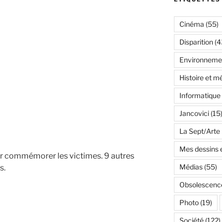
Cinéma
(55)
Disparition
(4
Environneme
Histoire et m
Informatique
Jancovici
(15
La Sept/Arte
Mes dessins e
ur commémorer les victimes. 9 autres
Médias
(55)
s.
Obsolescenc
Photo
(19)
Société
(122)