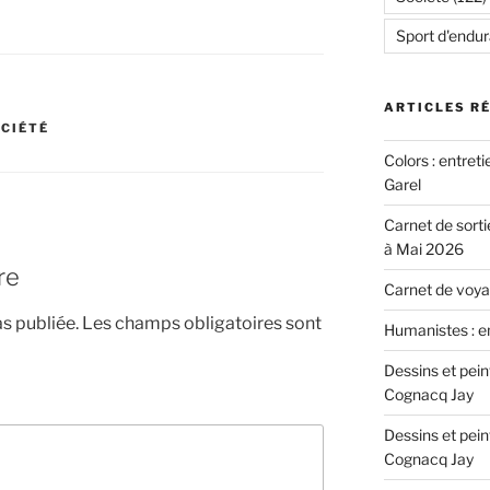
Sport d'endu
ARTICLES R
CIÉTÉ
Colors : entret
Garel
Carnet de sorti
à Mai 2026
re
Carnet de voyag
s publiée.
Les champs obligatoires sont
Humanistes : e
Dessins et pei
Cognacq Jay
Dessins et pei
Cognacq Jay