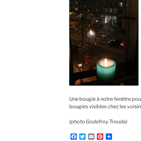
Une bougie à notre fenêtre po
bougies visibles chez les voisin
(photo Godefroy Troude)
F
T
E
P
P