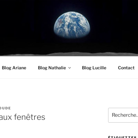
UDE.COM
oyenneté
Blog Ariane
Blog Nathalie
Blog Lucille
Contact
OUDE
Recherche
 aux fenêtres
pour
:
ÉTIQUETTES