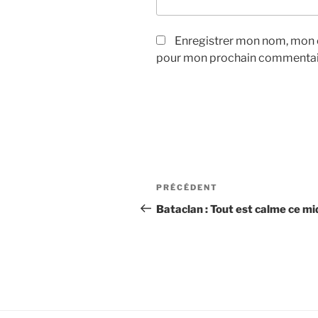
Enregistrer mon nom, mon e
pour mon prochain commentai
Navigation
Article
PRÉCÉDENT
de
précédent
Bataclan : Tout est calme ce mi
l’article