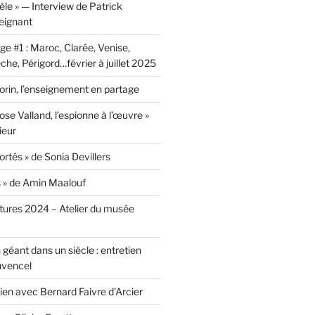
lèle » — Interview de Patrick
eignant
e #1 : Maroc, Clarée, Venise,
he, Périgord…février à juillet 2025
rin, l’enseignement en partage
ose Valland, l’espionne à l’œuvre »
ieur
ortés » de Sonia Devillers
s » de Amin Maalouf
ntures 2024 – Atelier du musée
 géant dans un siècle : entretien
uvencel
tien avec Bernard Faivre d’Arcier