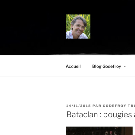
Aller
au
contenu
principal
BLOG.TRO
Science, environnement et cit
Accueil
Blog Godefroy
PUBLIÉ
14/11/2015
PAR
GODEFROY TR
LE
Bataclan : bougies