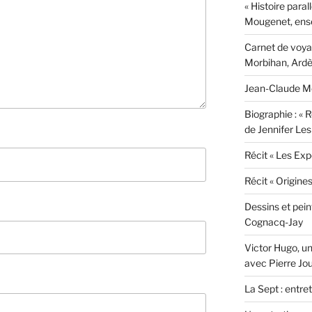
« Histoire paral
Mougenet, ens
Carnet de voyag
Morbihan, Ardèc
Jean-Claude Mo
Biographie : « R
de Jennifer Les
Récit « Les Exp
Récit « Origine
Dessins et pei
Cognacq-Jay
Victor Hugo, un
avec Pierre Jo
La Sept : entre