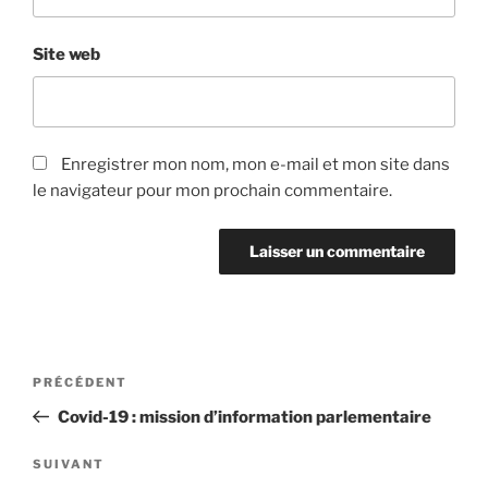
Site web
Enregistrer mon nom, mon e-mail et mon site dans
le navigateur pour mon prochain commentaire.
Navigation
Article
PRÉCÉDENT
de
précédent
Covid-19 : mission d’information parlementaire
l’article
Article
SUIVANT