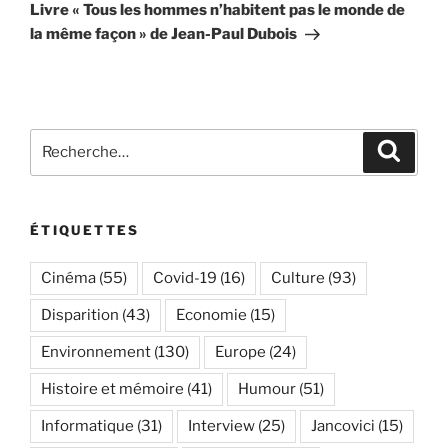
suivant
Livre « Tous les hommes n’habitent pas le monde de
la même façon » de Jean-Paul Dubois
Recherche
Recher
pour
:
ÉTIQUETTES
Cinéma
(55)
Covid-19
(16)
Culture
(93)
Disparition
(43)
Economie
(15)
Environnement
(130)
Europe
(24)
Histoire et mémoire
(41)
Humour
(51)
Informatique
(31)
Interview
(25)
Jancovici
(15)