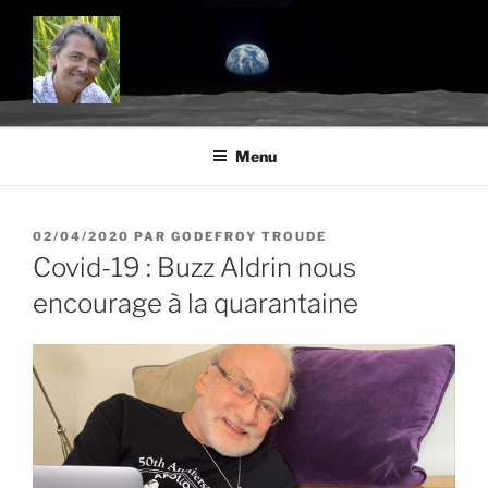
Aller
au
contenu
principal
BLOG.TROUDE.COM
Science, environnement et citoyenneté
Menu
PUBLIÉ
02/04/2020
PAR
GODEFROY TROUDE
LE
Covid-19 : Buzz Aldrin nous
encourage à la quarantaine