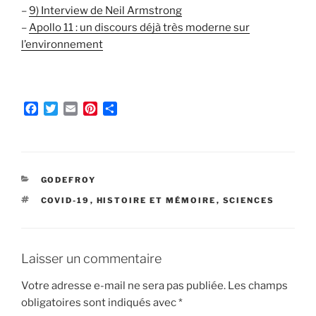
–
9) Interview de Neil Armstrong
–
Apollo 11 : un discours déjà très moderne sur
l’environnement
F
T
E
P
P
a
w
m
i
a
c
i
a
n
r
e
t
i
t
t
b
t
l
e
a
o
e
r
g
CATÉGORIES
GODEFROY
o
r
e
e
ÉTIQUETTES
COVID-19
,
HISTOIRE ET MÉMOIRE
,
SCIENCES
k
s
r
t
Laisser un commentaire
Votre adresse e-mail ne sera pas publiée.
Les champs
obligatoires sont indiqués avec
*