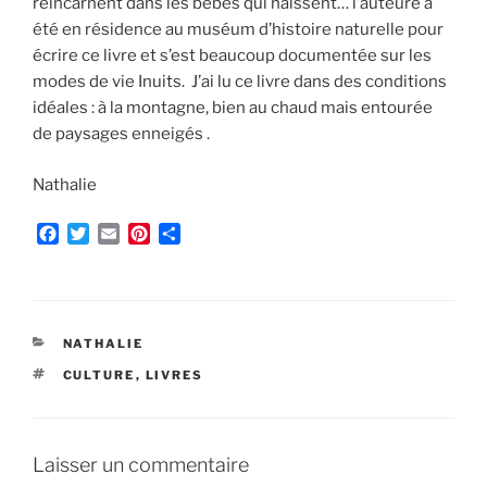
réincarnent dans les bébés qui naissent… l’auteure a
été en résidence au muséum d’histoire naturelle pour
écrire ce livre et s’est beaucoup documentée sur les
modes de vie Inuits. J’ai lu ce livre dans des conditions
idéales : à la montagne, bien au chaud mais entourée
de paysages enneigés .
Nathalie
F
T
E
P
P
a
w
m
i
a
c
i
a
n
r
e
t
i
t
t
b
t
l
e
a
o
e
r
g
CATÉGORIES
NATHALIE
o
r
e
e
ÉTIQUETTES
CULTURE
,
LIVRES
k
s
r
t
Laisser un commentaire