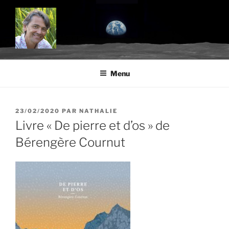
Aller
au
contenu
principal
BLOG.TROUDE.COM
Science, environnement et citoyenneté
Menu
PUBLIÉ
23/02/2020
PAR
NATHALIE
LE
Livre « De pierre et d’os » de
Bérengère Cournut