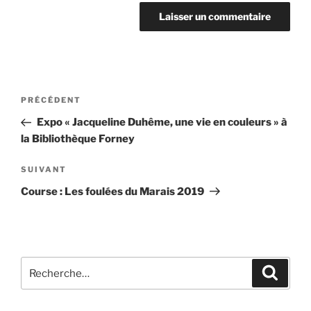
Navigation
Article
PRÉCÉDENT
de
précédent
Expo « Jacqueline Duhême, une vie en couleurs » à
l’article
la Bibliothèque Forney
Article
SUIVANT
suivant
Course : Les foulées du Marais 2019
Recherche
Recher
pour
: