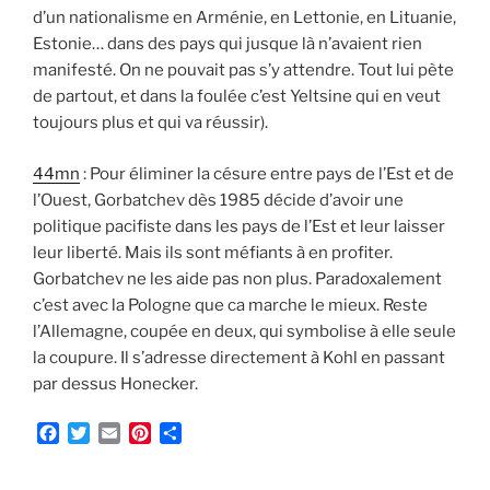
d’un nationalisme en Arménie, en Lettonie, en Lituanie,
Estonie… dans des pays qui jusque là n’avaient rien
manifesté. On ne pouvait pas s’y attendre. Tout lui pète
de partout, et dans la foulée c’est Yeltsine qui en veut
toujours plus et qui va réussir).
44mn
: Pour éliminer la césure entre pays de l’Est et de
l’Ouest, Gorbatchev dès 1985 décide d’avoir une
politique pacifiste dans les pays de l’Est et leur laisser
leur liberté. Mais ils sont méfiants à en profiter.
Gorbatchev ne les aide pas non plus. Paradoxalement
c’est avec la Pologne que ca marche le mieux. Reste
l’Allemagne, coupée en deux, qui symbolise à elle seule
la coupure. Il s’adresse directement à Kohl en passant
par dessus Honecker.
F
T
E
P
P
a
w
m
i
a
c
i
a
n
r