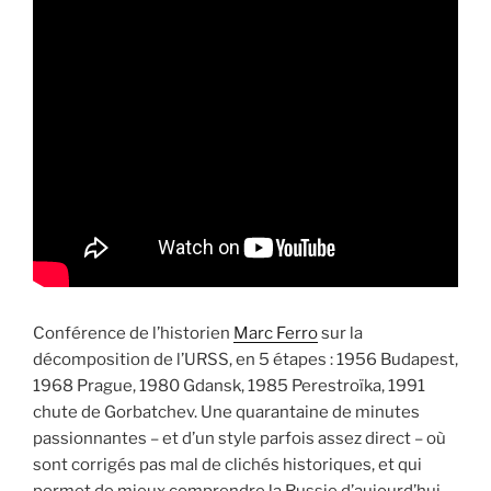
Conférence de l’historien
Marc Ferro
sur la
décomposition de l’URSS, en 5 étapes : 1956 Budapest,
1968 Prague, 1980 Gdansk, 1985 Perestroïka, 1991
chute de Gorbatchev. Une quarantaine de minutes
passionnantes – et d’un style parfois assez direct – où
sont corrigés pas mal de clichés historiques, et qui
permet de mieux comprendre la Russie d’aujourd’hui.