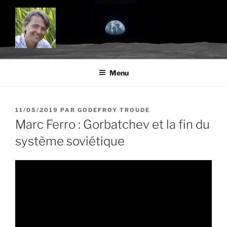
Aller
au
contenu
principal
BLOG.TROUDE.COM
Science, environnement et citoyenneté
Menu
PUBLIÉ
11/05/2019
PAR
GODEFROY TROUDE
LE
Marc Ferro : Gorbatchev et la fin du
système soviétique