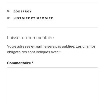
e
t
i
t
t
b
t
l
e
a
o
e
r
g
CATÉGORIES
GODEFROY
o
r
e
e
ÉTIQUETTES
HISTOIRE ET MÉMOIRE
k
s
r
t
Laisser un commentaire
Votre adresse e-mail ne sera pas publiée.
Les champs
obligatoires sont indiqués avec
*
Commentaire
*