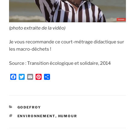
(photo extraite de la vidéo)
Je vous recommande ce court-métrage didactique sur
les macro-déchets !
Source : Transition écologique et solidaire, 2014
F
T
E
P
P
a
w
m
i
a
c
i
a
n
r
e
t
i
t
t
b
t
l
e
a
o
e
r
g
CATÉGORIES
GODEFROY
o
r
e
e
ÉTIQUETTES
ENVIRONNEMENT
,
HUMOUR
k
s
r
t