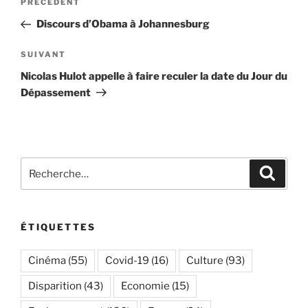
Article
PRÉCÉDENT
de
précédent
Discours d’Obama à Johannesburg
l’article
Article
SUIVANT
suivant
Nicolas Hulot appelle à faire reculer la date du Jour du
Dépassement
Recherche
Recher
pour
:
ÉTIQUETTES
Cinéma
(55)
Covid-19
(16)
Culture
(93)
Disparition
(43)
Economie
(15)