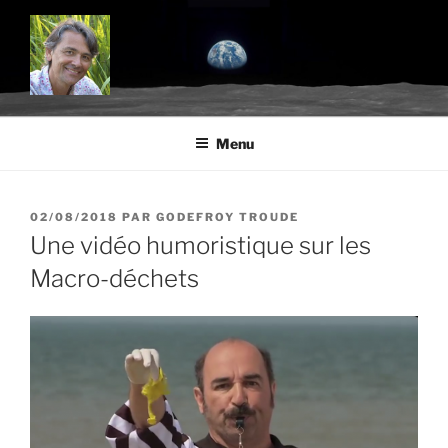
Aller
au
contenu
principal
BLOG.TROUDE.COM
Science, environnement et citoyenneté
Menu
PUBLIÉ
02/08/2018
PAR
GODEFROY TROUDE
LE
Une vidéo humoristique sur les
Macro-déchets