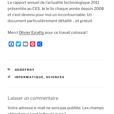
Le rapport annuel de l’actualité technologique 2011
présentée au CES. Je le lis chaque année depuis 2008
et c’est devenu pour moi un incontournable. Un
document particulièrement détaillé …et gratuit.
Merci
Olivier Ezratty
pour ce travail colossal !
F
T
E
P
P
a
w
m
i
a
c
i
a
n
r
e
t
i
t
t
b
t
l
e
a
o
e
r
g
CATÉGORIES
GODEFROY
o
r
e
e
ÉTIQUETTES
INFORMATIQUE
,
SCIENCES
k
s
r
t
Laisser un commentaire
Votre adresse e-mail ne sera pas publiée.
Les champs
obligatoires sont indiqués avec
*