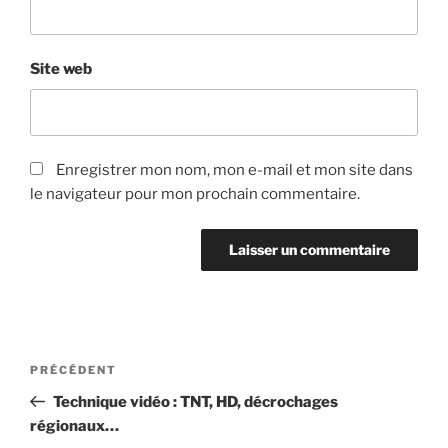
Site web
Enregistrer mon nom, mon e-mail et mon site dans
le navigateur pour mon prochain commentaire.
Navigation
Article
PRÉCÉDENT
de
précédent
Technique vidéo : TNT, HD, décrochages
l’article
régionaux…