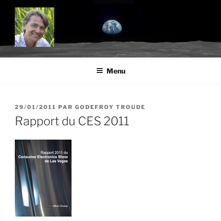
Aller
au
contenu
principal
BLOG.TROUDE.COM
Science, environnement et citoyenneté
Menu
PUBLIÉ
29/01/2011
PAR
GODEFROY TROUDE
LE
Rapport du CES 2011