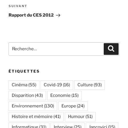
Article
SUIVANT
suivant
Rapport du CES 2012
Recherche
Recher
pour
:
ÉTIQUETTES
Cinéma
(55)
Covid-19
(16)
Culture
(93)
Disparition
(43)
Economie
(15)
Environnement
(130)
Europe
(24)
Histoire et mémoire
(41)
Humour
(51)
Informatique
(31)
Interview
(25)
Jancovici
(15)