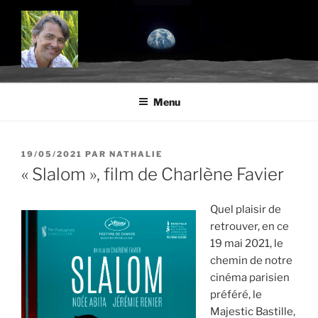
Aller
au
contenu
principal
BLOG.TROUDE.COM
Science, environnement et citoyenneté
Menu
PUBLIÉ
19/05/2021
PAR
NATHALIE
LE
« Slalom », film de Charlène Favier
Quel plaisir de
retrouver, en ce
19 mai 2021, le
chemin de notre
cinéma parisien
préféré, le
Majestic Bastille,