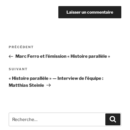
Navigation
Article
PRÉCÉDENT
de
précédent
Marc Ferro et l’émission « Histoire parallèle »
l’article
Article
SUIVANT
suivant
« Histoire parallèle » — Interview de l’équipe :
Matthias Steinle
Recherche
Recher
pour
: