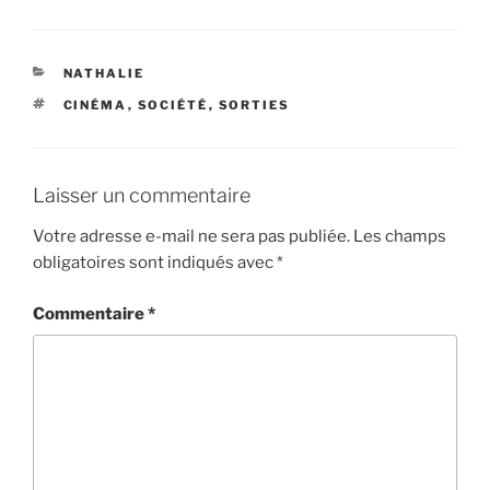
c
i
a
n
r
e
t
i
t
t
b
t
l
e
a
o
e
r
g
CATÉGORIES
NATHALIE
o
r
e
e
ÉTIQUETTES
CINÉMA
,
SOCIÉTÉ
,
SORTIES
k
s
r
t
Laisser un commentaire
Votre adresse e-mail ne sera pas publiée.
Les champs
obligatoires sont indiqués avec
*
Commentaire
*