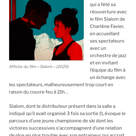
qui a fêté sa
réouverture avec
le film Slalom de
Charlène Favier,
en accueillant
ses spectateurs
avec un
orchestre de jazz
et en invitant
Affiche du film « Slalom » (2020)
l’équipe du film à
un échange avec
les spectateurs, malheureusement trop court en
raison du couvre feu à 21h…
Slalom, dont le distributeur présent dans la salle a
indiqué qu’il avait organisé 3 fois sa sortie (!), évoque le
parcours d’une jeune championne de ski dont les
victoires successives s’accompagnent d’une relation
de plus en plus trouble avec son entraineur qui accroit