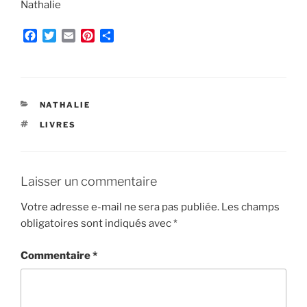
Nathalie
F
T
E
P
P
a
w
m
i
a
c
i
a
n
r
e
t
i
t
t
b
t
l
e
a
o
e
r
g
CATÉGORIES
NATHALIE
o
r
e
e
ÉTIQUETTES
LIVRES
k
s
r
t
Laisser un commentaire
Votre adresse e-mail ne sera pas publiée.
Les champs
obligatoires sont indiqués avec
*
Commentaire
*