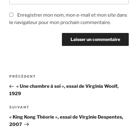
Enregistrer mon nom, mon e-mail et mon site dans
le navigateur pour mon prochain commentaire.
Navigation
Article
PRÉCÉDENT
de
précédent
« Une chambre à soi », essai de Virginia Woolf,
l’article
1929
Article
SUIVANT
suivant
« King Kong Théorie », essai de Virginie Despentes,
2007