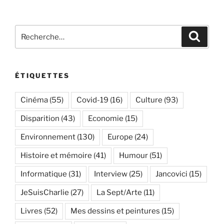
Recherche
Recher
pour
:
ÉTIQUETTES
Cinéma
(55)
Covid-19
(16)
Culture
(93)
Disparition
(43)
Economie
(15)
Environnement
(130)
Europe
(24)
Histoire et mémoire
(41)
Humour
(51)
Informatique
(31)
Interview
(25)
Jancovici
(15)
JeSuisCharlie
(27)
La Sept/Arte
(11)
Livres
(52)
Mes dessins et peintures
(15)