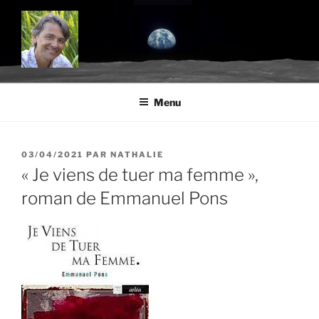
Aller
au
contenu
principal
BLOG.TROUDE.COM
Science, environnement et citoyenneté
Menu
PUBLIÉ
03/04/2021
PAR
NATHALIE
LE
« Je viens de tuer ma femme »,
roman de Emmanuel Pons