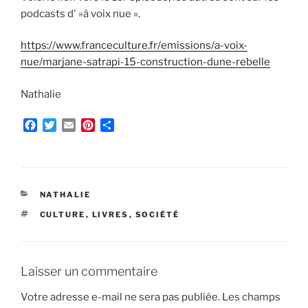
podcasts d' »à voix nue ».
https://www.franceculture.fr/emissions/a-voix-
nue/marjane-satrapi-15-construction-dune-rebelle
Nathalie
F
T
E
P
P
a
w
m
i
a
c
i
a
n
r
e
t
i
t
t
b
t
l
e
a
o
e
r
g
CATÉGORIES
NATHALIE
o
r
e
e
ÉTIQUETTES
CULTURE
,
LIVRES
,
SOCIÉTÉ
k
s
r
t
Laisser un commentaire
Votre adresse e-mail ne sera pas publiée.
Les champs