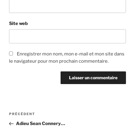
Site web
Enregistrer mon nom, mon e-mail et mon site dans
le navigateur pour mon prochain commentaire.
Navigation
Article
PRÉCÉDENT
de
précédent
Adieu Sean Connery…
l’article