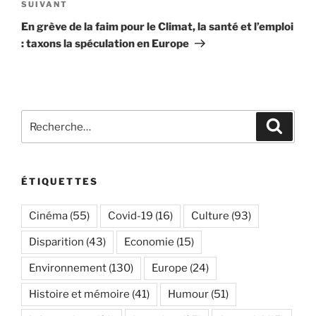
Article
SUIVANT
suivant
En grève de la faim pour le Climat, la santé et l’emploi
: taxons la spéculation en Europe
Recherche
Recher
pour
:
ÉTIQUETTES
Cinéma
(55)
Covid-19
(16)
Culture
(93)
Disparition
(43)
Economie
(15)
Environnement
(130)
Europe
(24)
Histoire et mémoire
(41)
Humour
(51)