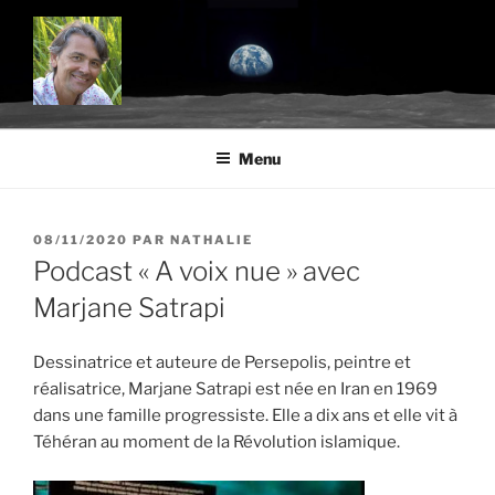
Aller
au
contenu
principal
BLOG.TROUDE.COM
Science, environnement et citoyenneté
Menu
PUBLIÉ
08/11/2020
PAR
NATHALIE
LE
Podcast « A voix nue » avec
Marjane Satrapi
Dessinatrice et auteure de Persepolis, peintre et
réalisatrice, Marjane Satrapi est née en Iran en 1969
dans une famille progressiste. Elle a dix ans et elle vit à
Téhéran au moment de la Révolution islamique.