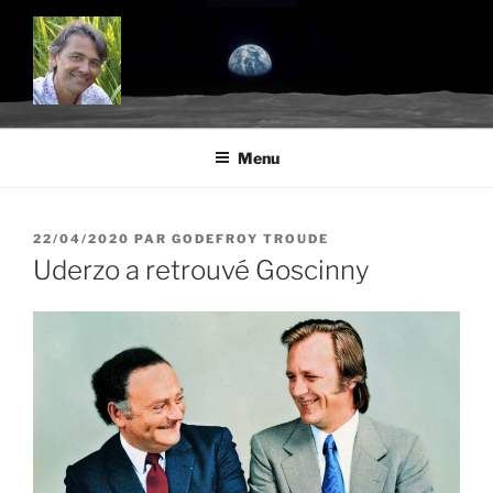
Aller
au
contenu
principal
BLOG.TROUDE.COM
Science, environnement et citoyenneté
Menu
PUBLIÉ
22/04/2020
PAR
GODEFROY TROUDE
LE
Uderzo a retrouvé Goscinny