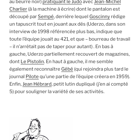
au beurre noir)
pratiquant le Judo
avec
Jean-Michel
Charlier
(à la machine à écrire) dont le pantalon est
découpé par
Sempé
, derrière lequel
Goscinny
rédige
un tapuscrit tout en jouant aux dés (Uderzo, dans son
interview de 1998 référencée plus bas, indique que
toute l’équipe jouait au 421, et que – bourreau de travail
– il n’arrêtait pas de taper pour autant) . En bas à
gauche, Uderzo partiellement recouvert de magazines,
dont
Le Pistolin
. En haut à gauche, il me semble
également reconnaître
Gébé
(qui rejoindra plus tard le
journal
Pilote
qu’une partie de l’équipe créera en 1959).
Enfin,
Jean Hébrard
, petit lutin dupliqué (j’en ai compté
5) pour souligner la variété de ses activités.