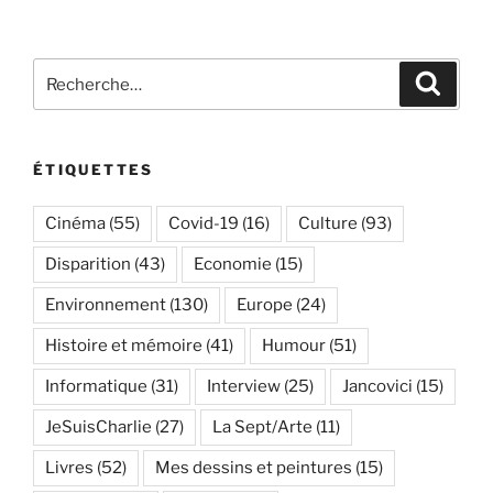
Recherche
Recher
pour
:
ÉTIQUETTES
Cinéma
(55)
Covid-19
(16)
Culture
(93)
Disparition
(43)
Economie
(15)
Environnement
(130)
Europe
(24)
Histoire et mémoire
(41)
Humour
(51)
Informatique
(31)
Interview
(25)
Jancovici
(15)
JeSuisCharlie
(27)
La Sept/Arte
(11)
Livres
(52)
Mes dessins et peintures
(15)