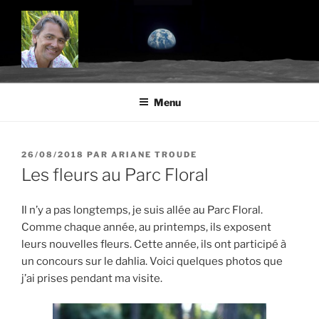
Aller
au
contenu
principal
BLOG.TROUDE.COM
Science, environnement et citoyenneté
Menu
PUBLIÉ
26/08/2018
PAR
ARIANE TROUDE
LE
Les fleurs au Parc Floral
Il n’y a pas longtemps, je suis allée au Parc Floral.
Comme chaque année, au printemps, ils exposent
leurs nouvelles fleurs. Cette année, ils ont participé à
un concours sur le dahlia. Voici quelques photos que
j’ai prises pendant ma visite.