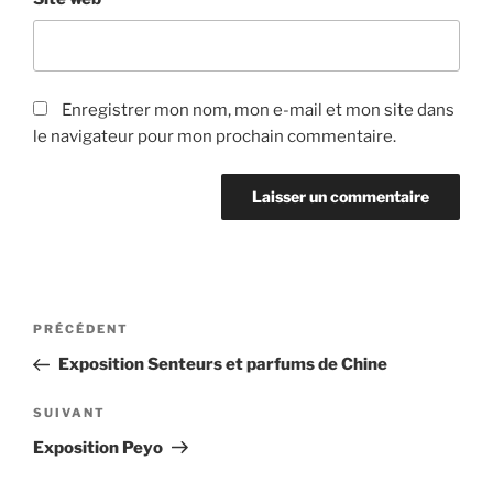
Enregistrer mon nom, mon e-mail et mon site dans
le navigateur pour mon prochain commentaire.
Navigation
Article
PRÉCÉDENT
de
précédent
Exposition Senteurs et parfums de Chine
l’article
Article
SUIVANT
suivant
Exposition Peyo