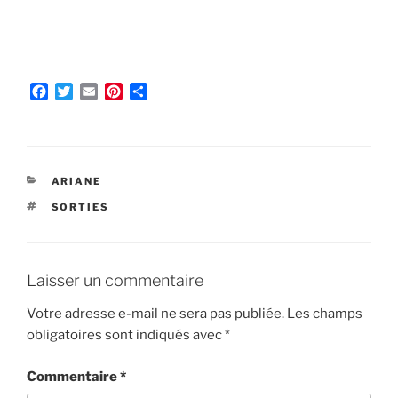
F
T
E
P
P
a
w
m
i
a
c
i
a
n
r
e
t
i
t
t
b
t
l
e
a
o
e
r
g
CATÉGORIES
ARIANE
o
r
e
e
ÉTIQUETTES
SORTIES
k
s
r
t
Laisser un commentaire
Votre adresse e-mail ne sera pas publiée.
Les champs
obligatoires sont indiqués avec
*
Commentaire
*