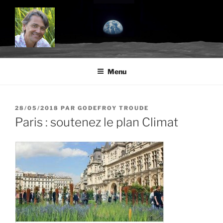
Aller
au
contenu
principal
BLOG.TROUDE.COM
Science, environnement et citoyenneté
Menu
PUBLIÉ
28/05/2018
PAR
GODEFROY TROUDE
LE
Paris : soutenez le plan Climat