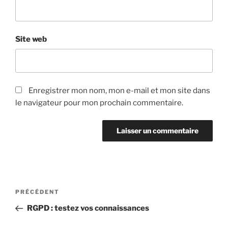
Site web
Enregistrer mon nom, mon e-mail et mon site dans
le navigateur pour mon prochain commentaire.
Navigation
Article
PRÉCÉDENT
de
précédent
RGPD : testez vos connaissances
l’article