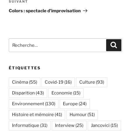
Article
SUIVANT
suivant
Colors : spectacle d’improvisation
Recherche
Recher
pour
:
ÉTIQUETTES
Cinéma
(55)
Covid-19
(16)
Culture
(93)
Disparition
(43)
Economie
(15)
Environnement
(130)
Europe
(24)
Histoire et mémoire
(41)
Humour
(51)
Informatique
(31)
Interview
(25)
Jancovici
(15)