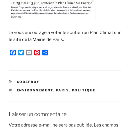
Je vous encourage à voter le soutien au Plan Climat
sur
le site de la Mairie de Paris
.
F
T
E
P
P
a
w
m
i
a
c
i
a
n
r
e
t
i
t
t
b
t
l
e
a
o
e
r
g
CATÉGORIES
GODEFROY
o
r
e
e
ÉTIQUETTES
ENVIRONNEMENT
,
PARIS
,
POLITIQUE
k
s
r
t
Laisser un commentaire
Votre adresse e-mail ne sera pas publiée.
Les champs