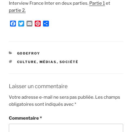
Interview France Inter en deux parties.
Partie 1
et
partie 2.
F
T
E
P
P
a
w
m
i
a
c
i
a
n
r
e
t
i
t
t
b
t
l
e
a
o
e
r
g
CATÉGORIES
GODEFROY
o
r
e
e
ÉTIQUETTES
CULTURE
,
MÉDIAS
,
SOCIÉTÉ
k
s
r
t
Laisser un commentaire
Votre adresse e-mail ne sera pas publiée.
Les champs
obligatoires sont indiqués avec
*
Commentaire
*