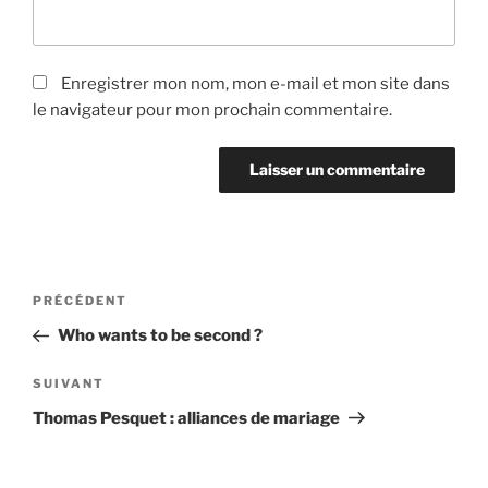
Enregistrer mon nom, mon e-mail et mon site dans
le navigateur pour mon prochain commentaire.
Navigation
Article
PRÉCÉDENT
de
précédent
Who wants to be second ?
l’article
Article
SUIVANT
suivant
Thomas Pesquet : alliances de mariage