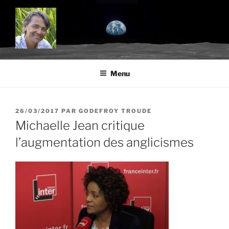
Aller
au
contenu
principal
BLOG.TROUDE.COM
Science, environnement et citoyenneté
Menu
PUBLIÉ
26/03/2017
PAR
GODEFROY TROUDE
LE
Michaelle Jean critique
l’augmentation des anglicismes