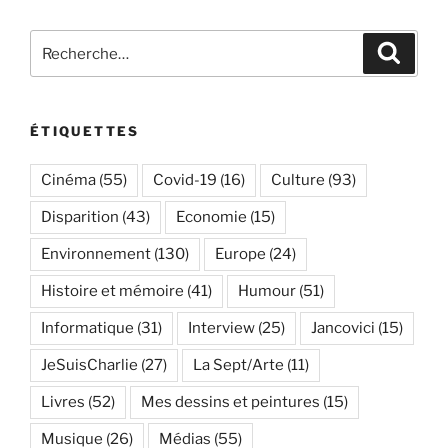
Recherche
Recher
pour
:
ÉTIQUETTES
Cinéma
(55)
Covid-19
(16)
Culture
(93)
Disparition
(43)
Economie
(15)
Environnement
(130)
Europe
(24)
Histoire et mémoire
(41)
Humour
(51)
Informatique
(31)
Interview
(25)
Jancovici
(15)
JeSuisCharlie
(27)
La Sept/Arte
(11)
Livres
(52)
Mes dessins et peintures
(15)
Musique
(26)
Médias
(55)