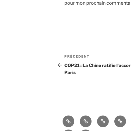
pour mon prochain commentai
Navigation
Article
PRÉCÉDENT
de
précédent
COP21 : La Chine ratifie l’acco
Paris
l’article
Accueil
Blog
Blog
Blog
Godefroy
Ariane
Natha