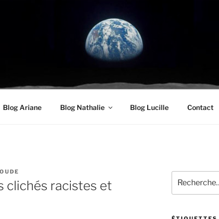
UDE.COM
oyenneté
Blog Ariane
Blog Nathalie
Blog Lucille
Contact
ROUDE
Recherche
es clichés racistes et
pour
:
ÉTIQUETTES