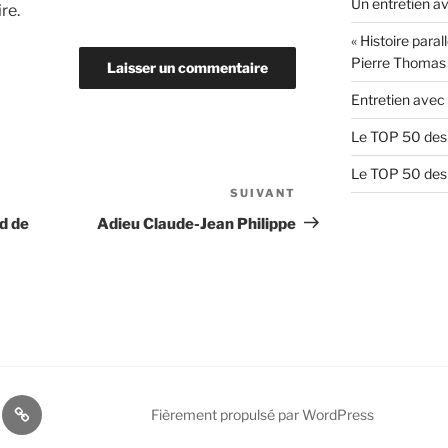
Un entretien av
re.
« Histoire paral
Pierre Thomas
Entretien avec 
Le TOP 50 des 
Le TOP 50 des 
SUIVANT
Article
suivant
rd de
Adieu Claude-Jean Philippe
Blog
Fièrement propulsé par WordPress
lie
Lucille