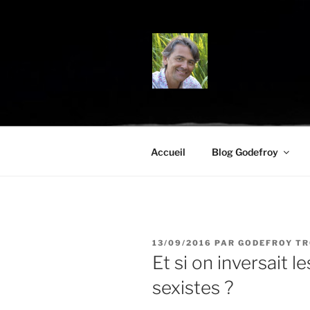
Aller
au
contenu
principal
BLOG.TRO
Science, environnement et cit
Accueil
Blog Godefroy
PUBLIÉ
13/09/2016
PAR
GODEFROY T
LE
Et si on inversait l
sexistes ?