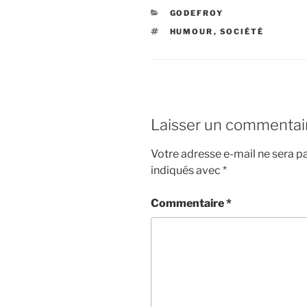
o
e
r
g
CATÉGORIES
GODEFROY
o
r
e
e
ÉTIQUETTES
HUMOUR
,
SOCIÉTÉ
k
s
r
t
Laisser un commentai
Votre adresse e-mail ne sera pa
indiqués avec
*
Commentaire
*