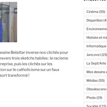
Cinéma
(55)
Disparition
(4
Environneme
Histoire et m
Informatique
assine Belattar inverse nos clichés pour
Jancovici
(15
travers trois sketchs habiles : le racisme
La Sept/Arte
eprise, puis les clichés sur les
on sur le catholicisme sur un faux
Mes dessins e
ssort transformé !
Médias
(55)
Obsolescenc
Photo
(19)
Société
(122)