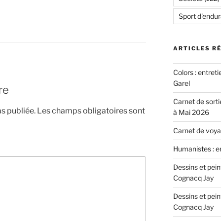
Sport d'endu
ARTICLES R
Colors : entret
Garel
re
Carnet de sorti
s publiée.
Les champs obligatoires sont
à Mai 2026
Carnet de voyag
Humanistes : e
Dessins et pei
Cognacq Jay
Dessins et pei
Cognacq Jay