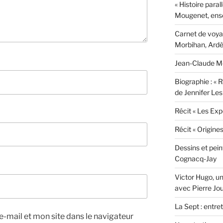
« Histoire paral
Mougenet, ens
Carnet de voyag
Morbihan, Ardèc
Jean-Claude Mo
Biographie : « R
de Jennifer Les
Récit « Les Exp
Récit « Origine
Dessins et pei
Cognacq-Jay
Victor Hugo, un
avec Pierre Jo
La Sept : entre
-mail et mon site dans le navigateur