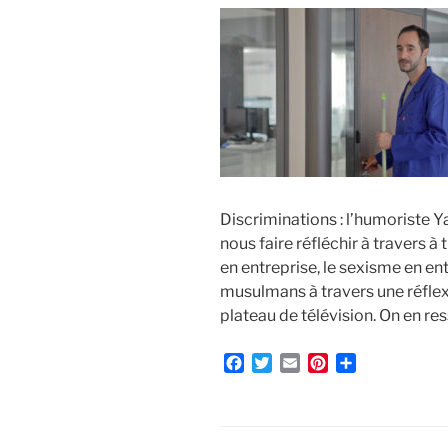
Discriminations : l’humoriste Y
nous faire réfléchir à travers à 
en entreprise, le sexisme en entr
musulmans à travers une réflexi
plateau de télévision. On en re
F
T
E
P
P
a
w
m
i
a
c
i
a
n
r
e
t
i
t
t
b
t
l
e
a