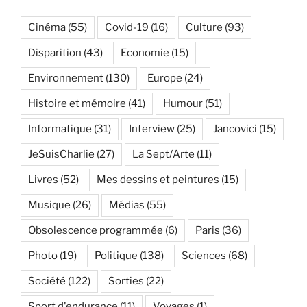
Cinéma
(55)
Covid-19
(16)
Culture
(93)
Disparition
(43)
Economie
(15)
Environnement
(130)
Europe
(24)
Histoire et mémoire
(41)
Humour
(51)
Informatique
(31)
Interview
(25)
Jancovici
(15)
JeSuisCharlie
(27)
La Sept/Arte
(11)
Livres
(52)
Mes dessins et peintures
(15)
Musique
(26)
Médias
(55)
Obsolescence programmée
(6)
Paris
(36)
Photo
(19)
Politique
(138)
Sciences
(68)
Société
(122)
Sorties
(22)
Sport d'endurance
(11)
Voyages
(1)