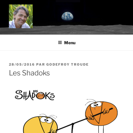
Aller
au
contenu
principal
BLOG.TROUDE.COM
Science, environnement et citoyenneté
Menu
PUBLIÉ
28/05/2016
PAR
GODEFROY TROUDE
LE
Les Shadoks