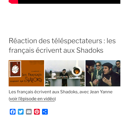
Réaction des téléspectateurs : les
français écrivent aux Shadoks
Les français écrivent aux Shadoks, avec Jean Yanne
(
voir l’épisode en vidéo
)
F
T
E
P
P
a
w
m
i
a
c
i
a
n
r
e
t
i
t
t