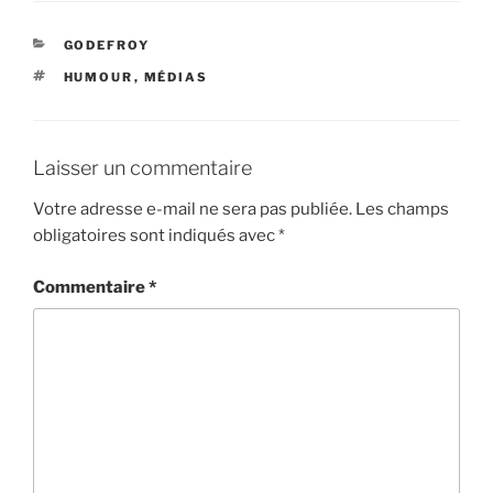
b
t
l
e
a
o
e
r
g
CATÉGORIES
GODEFROY
o
r
e
e
ÉTIQUETTES
HUMOUR
,
MÉDIAS
k
s
r
t
Laisser un commentaire
Votre adresse e-mail ne sera pas publiée.
Les champs
obligatoires sont indiqués avec
*
Commentaire
*