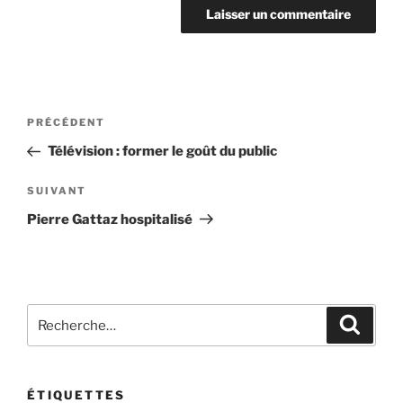
Navigation
Article
PRÉCÉDENT
de
précédent
Télévision : former le goût du public
l’article
Article
SUIVANT
suivant
Pierre Gattaz hospitalisé
Recherche
Recher
pour
:
ÉTIQUETTES