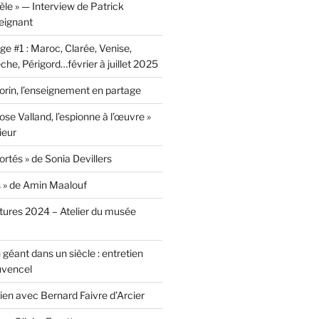
lèle » — Interview de Patrick
eignant
e #1 : Maroc, Clarée, Venise,
he, Périgord…février à juillet 2025
rin, l’enseignement en partage
ose Valland, l’espionne à l’œuvre »
ieur
ortés » de Sonia Devillers
s » de Amin Maalouf
ntures 2024 – Atelier du musée
 géant dans un siècle : entretien
uvencel
tien avec Bernard Faivre d’Arcier