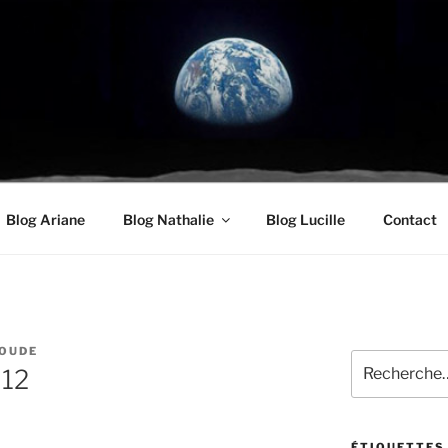
UDE.COM
oyenneté
Blog Ariane
Blog Nathalie
Blog Lucille
Contact
OUDE
Recherche
012
pour
:
ÉTIQUETTES