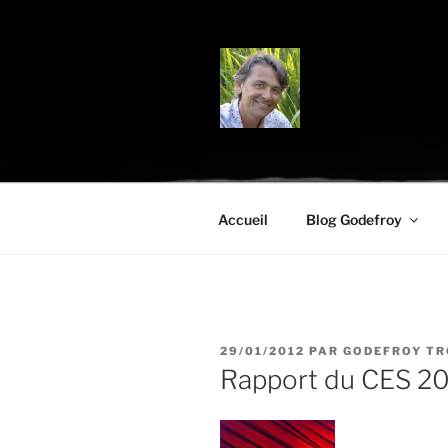
Aller
au
contenu
principal
BLOG.TRO
Science, environnement et cit
Accueil
Blog Godefroy
PUBLIÉ
29/01/2012
PAR
GODEFROY TR
LE
Rapport du CES 2