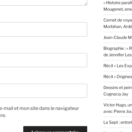
« Histoire paral
Mougenet, ens
Carnet de voyag
Morbihan, Ardèc
Jean-Claude Mo
Biographie : « R
de Jennifer Les
Récit « Les Exp
Récit « Origine
Dessins et pei
Cognacq-Jay
Victor Hugo, un
-mail et mon site dans le navigateur
avec Pierre Jo
re.
La Sept : entre