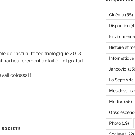
Cinéma
(55)
Disparition
(4
Environneme
Histoire et m
le de l’actualité technologique 2013
Informatique
particulièrement détaillé …et gratuit.
Jancovici
(15
vail colossal !
La Sept/Arte
Mes dessins e
Médias
(55)
Obsolescenc
Photo
(19)
,
SOCIÉTÉ
Société
(122)