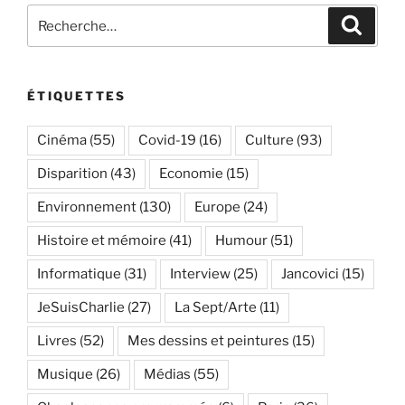
Recherche
Recher
pour
:
ÉTIQUETTES
Cinéma
(55)
Covid-19
(16)
Culture
(93)
Disparition
(43)
Economie
(15)
Environnement
(130)
Europe
(24)
Histoire et mémoire
(41)
Humour
(51)
Informatique
(31)
Interview
(25)
Jancovici
(15)
JeSuisCharlie
(27)
La Sept/Arte
(11)
Livres
(52)
Mes dessins et peintures
(15)
Musique
(26)
Médias
(55)