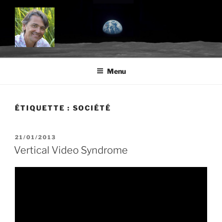
Aller
au
contenu
principal
BLOG.TROUDE.COM
Science, environnement et citoyenneté
Menu
ÉTIQUETTE :
SOCIÉTÉ
PUBLIÉ
21/01/2013
LE
Vertical Video Syndrome