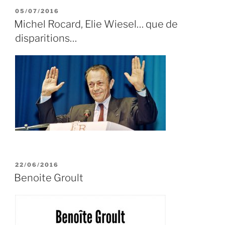
PUBLIÉ
05/07/2016
LE
Michel Rocard, Elie Wiesel… que de
disparitions…
PUBLIÉ
22/06/2016
LE
Benoite Groult