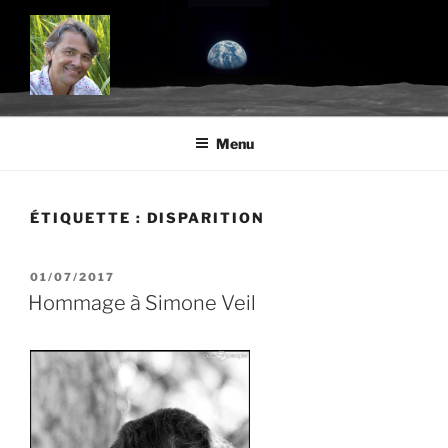
Aller
au
contenu
principal
BLOG.TROUDE.COM
Science, environnement et citoyenneté
Menu
ÉTIQUETTE :
DISPARITION
PUBLIÉ
01/07/2017
LE
Hommage à Simone Veil