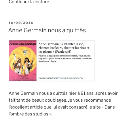
de
Continuer la lecture
« John
Glenn »
PUBLIÉ
16/09/2016
LE
Anne Germain nous a quittés
Anne Germain nous a quittés hier à 81 ans, après avoir
fait tant de beaux doublages. Je vous recommande
l’excellent article que lui avait consacré le site « Dans
l’ombre des studios ».