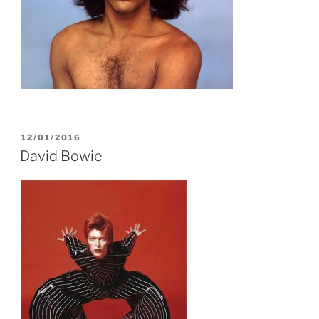
PUBLIÉ
12/01/2016
LE
David Bowie