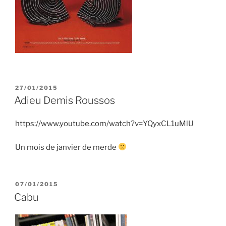
PUBLIÉ
27/01/2015
LE
Adieu Demis Roussos
https://www.youtube.com/watch?v=YQyxCL1uMlU
Un mois de janvier de merde
PUBLIÉ
07/01/2015
LE
Cabu