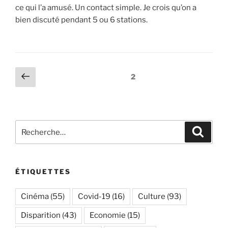
ce qui l’a amusé. Un contact simple. Je crois qu’on a
bien discuté pendant 5 ou 6 stations.
Navigation
Page
Page
2
précédente
des
articles
Recherche
Recher
pour
:
ÉTIQUETTES
Cinéma
(55)
Covid-19
(16)
Culture
(93)
Disparition
(43)
Economie
(15)