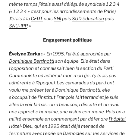
même temps j’étais aussi déléguée syndicale 1 2 3 4
(« 1 2 3 4 » c’est pour les arrondissements de Paris).
J’étais à la
CFDT
puis
SNI
puis
SUD éducation
puis
SNU-IPP
. »
Engagement politique
Évelyne Zarka :
«
En 1995, j’ai été approchée par
Dominique Bertinotti
son équipe. Elle était dans
l’opposition et connaissait bien la section du
Parti
Communiste
où adhérait mon mari (je n’y étais pas
adhérente à l’époque). Les camarades du parti ont
voulu me présenter à Dominique Bertinotti, elle
s’occupait de
l’institut François Mitterrand
et je suis
allée la voir là-bas : on a beaucoup discuté et on avait
une approche humaine, une vision commune. Puis on a
milité ensemble en commençant par défendre
l’hôpital
Hôtel-Dieu
, qui en 1995 était déjà menacé de
fermeture avec
l’épée de Damoclès
sur les services de