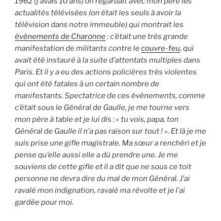
1962 (j’avais 10 ans) on regardait avec mon père les
actualités télévisées (on était les seuls à avoir la
télévision dans notre immeuble) qui montrait les
évènements de Charonne
: c’était une très grande
manifestation de militants contre le
couvre-feu
, qui
avait été instauré à la suite d’attentats multiples dans
Paris. Et il y a eu des actions policières très violentes
qui ont été fatales à un certain nombre de
manifestants. Spectatrice de ces événements, comme
c’était sous le Général de Gaulle, je me tourne vers
mon père à table et je lui dis : « tu vois, papa, ton
Général de Gaulle il n’a pas raison sur tout ! ». Et là je me
suis prise une gifle magistrale. Ma sœur a renchéri et je
pense qu’elle aussi elle a dû prendre une. Je me
souviens de cette gifle et il a dit que ne sous ce toit
personne ne devra dire du mal de mon Général. J’ai
ravalé mon indignation, ravalé ma révolte et je l’ai
gardée pour moi.