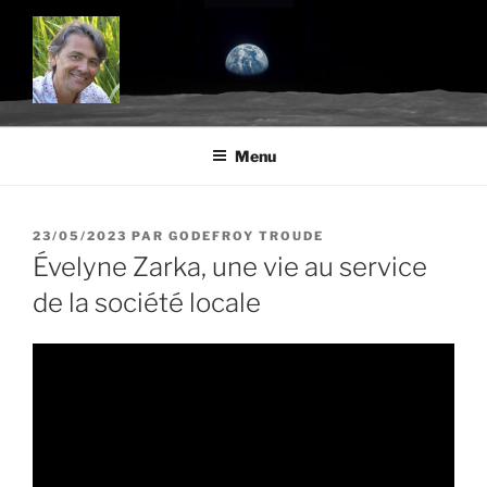
Aller
au
contenu
principal
BLOG.TROUDE.COM
Science, environnement et citoyenneté
Menu
PUBLIÉ
23/05/2023
PAR
GODEFROY TROUDE
LE
Évelyne Zarka, une vie au service
de la société locale