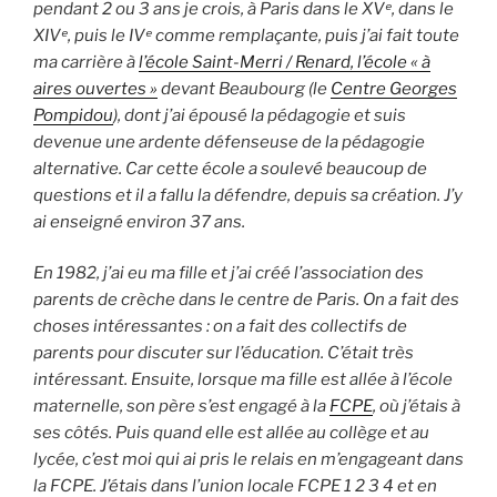
pendant 2 ou 3 ans je crois, à Paris dans le XVᵉ, dans le
XIVᵉ, puis le IVᵉ comme remplaçante, puis j’ai fait toute
ma carrière à
l’école Saint-Merri / Renard, l’école « à
aires ouvertes »
devant Beaubourg (le
Centre Georges
Pompidou
), dont j’ai épousé la pédagogie et suis
devenue une ardente défenseuse de la pédagogie
alternative. Car cette école a soulevé beaucoup de
questions et il a fallu la défendre, depuis sa création. J’y
ai enseigné environ 37 ans.
En 1982, j’ai eu ma fille et j’ai créé l’association des
parents de crèche dans le centre de Paris. On a fait des
choses intéressantes : on a fait des collectifs de
parents pour discuter sur l’éducation. C’était très
intéressant. Ensuite, lorsque ma fille est allée à l’école
maternelle, son père s’est engagé à la
FCPE
, où j’étais à
ses côtés. Puis quand elle est allée au collège et au
lycée, c’est moi qui ai pris le relais en m’engageant dans
la FCPE. J’étais dans l’union locale FCPE 1 2 3 4 et en