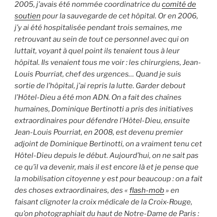
2005, j’avais été nommée coordinatrice du
comité de
soutien
pour la sauvegarde de cet hôpital. Or en 2006,
j’y ai été hospitalisée pendant trois semaines, me
retrouvant au sein de tout ce personnel avec qui on
luttait, voyant à quel point ils tenaient tous à leur
hôpital. Ils venaient tous me voir : les chirurgiens, Jean-
Louis Pourriat, chef des urgences… Quand je suis
sortie de l’hôpital, j’ai repris la lutte. Garder debout
l’Hôtel-Dieu a été mon ADN. On a fait des chaînes
humaines, Dominique Bertinotti a pris des initiatives
extraordinaires pour défendre l’Hôtel-Dieu, ensuite
Jean-Louis Pourriat, en 2008, est devenu premier
adjoint de Dominique Bertinotti, on a vraiment tenu cet
Hôtel-Dieu depuis le début. Aujourd’hui, on ne sait pas
ce qu’il va devenir, mais il est encore là et je pense que
la mobilisation citoyenne y est pour beaucoup : on a fait
des choses extraordinaires, des «
flash-mob
» en
faisant clignoter la croix médicale de la Croix-Rouge,
qu’on photographiait du haut de Notre-Dame de Paris :